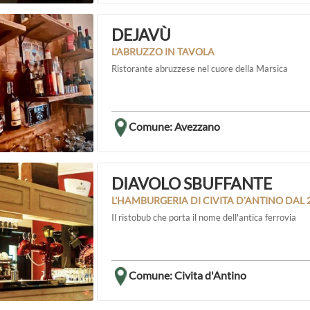
DEJAVÙ
L'ABRUZZO IN TAVOLA
Ristorante abruzzese nel cuore della Marsica
Comune: Avezzano
DIAVOLO SBUFFANTE
L'HAMBURGERIA DI CIVITA D'ANTINO DAL 
Il ristobub che porta il nome dell'antica ferrovia
Comune: Civita d'Antino