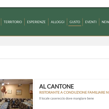
TERRITORIO
ESPERIENZE
ALLOGGI
GUSTO
EVENTI
NEW
AL CANTONE
RISTORANTE A CONDUZIONE FAMILIARE N
Il locale casereccio dove mangiare bene