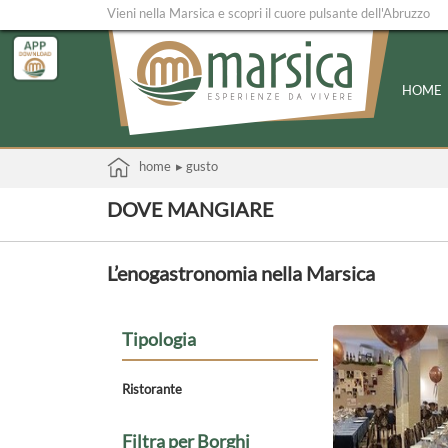
Vieni nella Marsica e scopri il cuore pulsante dell'Abruzzo
HOME
home
▸ gusto
DOVE MANGIARE
L’enogastronomia nella Marsica
Tipologia
Ristorante
Filtra per Borghi