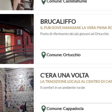
Comune: Castellafiume
BRUCALIFFO
IL PUB DOVE MANGIARE LA VERA PINSA 
Punto di riferimento dei più giovani ad Ortucchio
Comune: Ortucchio
C'ERA UNA VOLTA
LA TRADIZIONE LOCALE AL CENTRO DI C
Il comfort in un ambiente rurale
Comune: Cappadocia