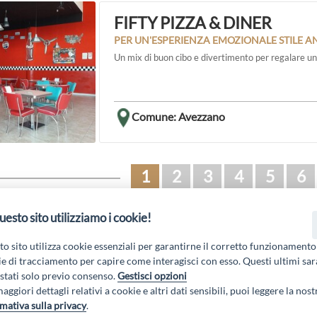
FIFTY PIZZA & DINER
PER UN'ESPERIENZA EMOZIONALE STILE AN
Un mix di buon cibo e divertimento per regalare u
Comune: Avezzano
1
2
3
4
5
6
uesto sito utilizziamo i cookie!
 19 PSL La Terra dei M@rsi - Fondo FEASR; Sottomisura 19.2; Tipologia di inter
2.1.MA3.18 – Progetto “Innovazione nel turismo per i servizi e la qualità della v
o sito utilizza cookie essenziali per garantirne il corretto funzionamento
e di tracciamento per capire come interagisci con esso. Questi ultimi sa
tati solo previo consenso.
Gestisci opzioni
aggiori dettagli relativi a cookie e altri dati sensibili, puoi leggere la nost
mativa sulla privacy
.