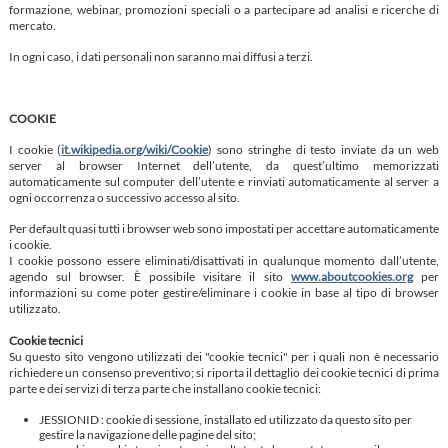
formazione, webinar, promozioni speciali o a partecipare ad analisi e ricerche di
mercato.
In ogni caso, i dati personali non saranno mai diffusi a terzi.
COOKIE
I cookie (
it.wikipedia.org/wiki/Cookie
) sono stringhe di testo inviate da un web
server al browser Internet dell’utente, da quest’ultimo memorizzati
automaticamente sul computer dell’utente e rinviati automaticamente al server a
ogni occorrenza o successivo accesso al sito.
Per default quasi tutti i browser web sono impostati per accettare automaticamente
i cookie.
I cookie possono essere eliminati/disattivati in qualunque momento dall’utente,
agendo sul browser. È possibile visitare il sito
www.aboutcookies.org
per
informazioni su come poter gestire/eliminare i cookie in base al tipo di browser
utilizzato.
Cookie tecnici
Su questo sito vengono utilizzati dei "cookie tecnici" per i quali non è necessario
richiedere un consenso preventivo; si riporta il dettaglio dei cookie tecnici di prima
parte e dei servizi di terza parte che installano cookie tecnici:
JESSIONID : cookie di sessione, installato ed utilizzato da questo sito per
gestire la navigazione delle pagine del sito;