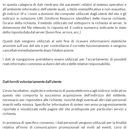
In questa categoria di dati rientrano dei parametri relativi al sistema operativo e
all’ambiente informatico dell’utente quali, a titolo esemplificativo e non esaustivo,
gli indirizzi IP o i nomi a dominio dei computer utilizzati dagli utenti del sito e gli
indirizzi in notazione URI (Uniform Resource Identifier) delle risorse richieste,
l’orario della richiesta, il metodo utilizzato nel sottoporre la richiesta al server, la
dimensione del file ottenuto in risposta ed il codice numerico indicante lo stato
della risposta data dal server (buon fine, errore, ecc.)
Questi dati vengono utilizzati al solo fine di ricavare informazioni statistiche
anonime sull’uso del sito e per controllarne il corretto funzionamento e vengono
cancellati immediatamente dopo l’elaborazione.
I dati di navigazione potrebbero essere utilizzati per l’accertamento di possibili
reati informatici commessi ai danni del sito e delle relative responsabilità.
Dati forniti volontariamente dall’utente
L’invio facoltativo, esplicito e volontario di posta elettronica agli indirizzi indicati su
questo sito comporta la successiva acquisizione dell’indirizzo del mittente,
necessario per rispondere alle richieste, nonchè degli eventuali altri dati personali
inseriti nella missiva. Specifiche informative di sintesi verranno progressivamente
riportate o visualizzate nelle pagine del sito predisposte per particolari servizi a
richiesta.
In presenza di specifico consenso, i dati personali vengono utilizzati per la finalità
relativa all'invio di comunicazioni promozionali ed inviti ad eventi, corsi di