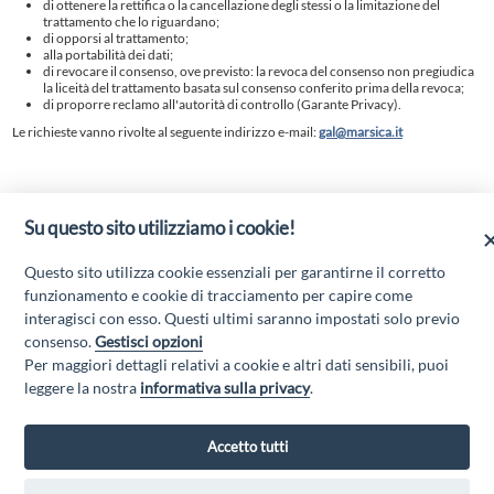
di ottenere la rettifica o la cancellazione degli stessi o la limitazione del
trattamento che lo riguardano;
di opporsi al trattamento;
alla portabilità dei dati;
di revocare il consenso, ove previsto: la revoca del consenso non pregiudica
la liceità del trattamento basata sul consenso conferito prima della revoca;
di proporre reclamo all'autorità di controllo (Garante Privacy).
Le richieste vanno rivolte al seguente indirizzo e-mail:
gal@marsica.it
Riferimenti normativi
Su questo sito utilizziamo i cookie!
La presente informativa è resa per il presente sito, e non per altri collegati tramite
link. Si può consultare il testo integrale del riferimento
normativo
“GDPR” REGOLAMENTO (UE) 2016/679
. Si invita l’utente a visitare il
Questo sito utilizza cookie essenziali per garantirne il corretto
sito
https://eur-lex.europa.eu/legal-content/IT/TXT/HTML/?
funzionamento e cookie di tracciamento per capire come
uri=CELEX:32016R0679&from=IT
interagisci con esso. Questi ultimi saranno impostati solo previo
consenso.
Gestisci opzioni
Per maggiori dettagli relativi a cookie e altri dati sensibili, puoi
“Attività cofinanziate dal PSR 2014/2020 Abruzzo - mis. 19 PSL La Terra dei
leggere la nostra
informativa sulla privacy
.
M@rsi - Fondo FEASR; Sottomisura 19.2; Tipologia di intervento 19.2.1
“Turismo sostenibile”; Sottointervento cod. 19.2.1.MA3.18 – Progetto
“Innovazione nel turismo per i servizi e la qualità della vita”
Accetto tutti