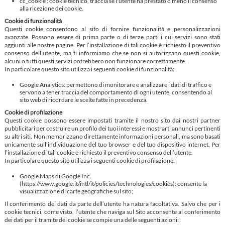
cc_cookie : cookie tecnico, traccia se l'utente ha prestato o meno il consenso
alla ricezione dei cookie.
Cookie di funzionalità
Questi cookie consentono al sito di fornire funzionalità e personalizzazioni
avanzate. Possono essere di prima parte o di terze parti i cui servizi sono stati
aggiunti alle nostre pagine. Per l’installazione di tali cookie è richiesto il preventivo
consenso dell’utente, ma ti informiamo che se non si autorizzano questi cookie,
alcuni o tutti questi servizi potrebbero non funzionare correttamente.
In particolare questo sito utilizza i seguenti cookie di funzionalità:
Google Analytics: permettono di monitorare e analizzare i dati di traffico e
servono a tener traccia del comportamento di ogni utente, consentendo al
sito web di ricordare le scelte fatte in precedenza.
Cookie di profilazione
Questi cookie possono essere impostati tramite il nostro sito dai nostri partner
pubblicitari per costruire un profilo dei tuoi interessi e mostrarti annunci pertinenti
su altri siti. Non memorizzano direttamente informazioni personali, ma sono basati
unicamente sull’individuazione del tuo browser e del tuo dispositivo internet. Per
l’installazione di tali cookie è richiesto il preventivo consenso dell’utente.
In particolare questo sito utilizza i seguenti cookie di profilazione:
Google Maps di Google Inc.
(https://www.google.it/intl/it/policies/technologies/cookies): consente la
visualizzazione di carte geografiche sul sito;
Il conferimento dei dati da parte dell’utente ha natura facoltativa. Salvo che per i
cookie tecnici, come visto, l’utente che naviga sul Sito acconsente al conferimento
dei dati per il tramite dei cookie se compie una delle seguenti azioni: