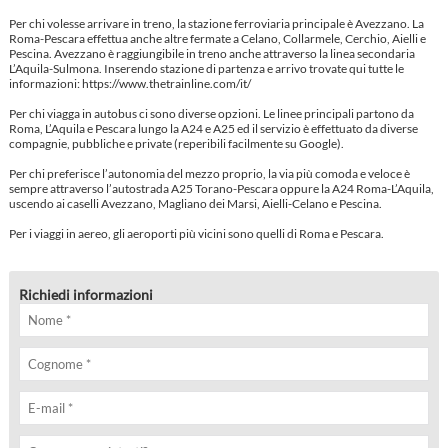
Per chi volesse arrivare in treno, la stazione ferroviaria principale è Avezzano. La
Roma-Pescara effettua anche altre fermate a Celano, Collarmele, Cerchio, Aielli e
Pescina. Avezzano è raggiungibile in treno anche attraverso la linea secondaria
L’Aquila-Sulmona. Inserendo stazione di partenza e arrivo trovate qui tutte le
informazioni:
https://www.thetrainline.com/it/
Per chi viagga in autobus ci sono diverse opzioni. Le linee principali partono da
Roma, L’Aquila e Pescara lungo la A24 e A25 ed il servizio è effettuato da diverse
compagnie, pubbliche e private (reperibili facilmente su Google).
Per chi preferisce l’autonomia del mezzo proprio, la via più comoda e veloce è
sempre attraverso l’autostrada A25 Torano-Pescara oppure la A24 Roma-L’Aquila,
uscendo ai caselli Avezzano, Magliano dei Marsi, Aielli-Celano e Pescina.
Per i viaggi in aereo, gli aeroporti più vicini sono quelli di Roma e Pescara.
Richiedi informazioni