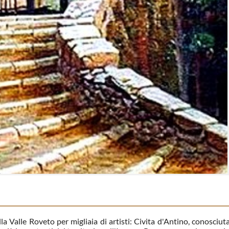
la Valle Roveto per migliaia di artisti: Civita d'Antino, conosciut