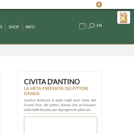
EN
S
SHOP
INFO
CIVITA D'ANTINO
LA META PREFERITA DEI PITTORI
DANESI
L'antica Antinum è stata negli anni meta del
Grand Tour dei pittori danesi che arrivavano
nella Valle Roveto per dipingere en plein air.