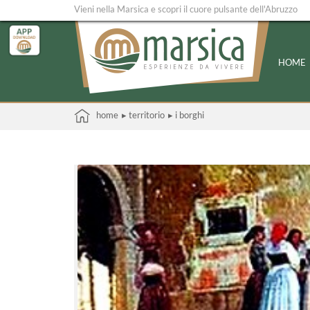
Vieni nella Marsica e scopri il cuore pulsante dell'Abruzzo
HOME
home
▸ territorio
▸ i borghi