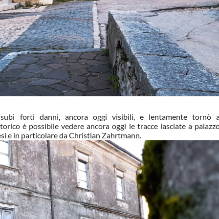
ubì forti danni, ancora oggi visibili, e lentamente tornò 
torico è possibile vedere ancora oggi le tracce lasciate a palazz
esi e in particolare da Christian Zahrtmann.