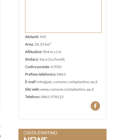
Abitanti:
945
Area:
28,35 km²
Altitudine:
904 m s.l.m.
Sindaco:
Sara Cicchinelli
Codice postale:
67050
Prefisso telefonico:
0863
E-mail:
info@pec.comune.civitadantino.aq.it
Sito web:
www.comune.civitadantino.aq.it
Telefono:
0863.978122
CIVITA D'ANTINO
a