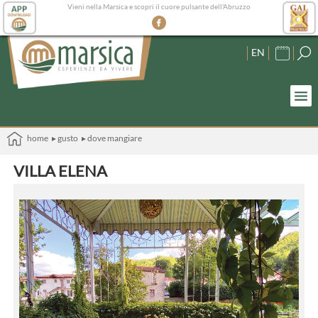
Vieni nella Marsica e scopri il cuore pulsante dell'Abruzzo
EN
home
▸ gusto
▸ dove mangiare
VILLA ELENA