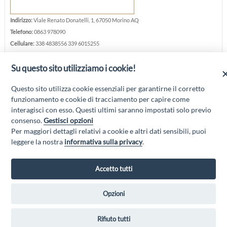
Indirizzo:
Viale Renato Donatelli, 1, 67050 Morino AQ
Telefono:
0863 978090
Cellulare:
338 4838556 339 6015255
E-mail:
info@ristorantevillaelena.it
Su questo sito utilizziamo i cookie!
Sito web:
villaelenaricevimenti.it
Questo sito utilizza cookie essenziali per garantirne il corretto
funzionamento e cookie di tracciamento per capire come
interagisci con esso. Questi ultimi saranno impostati solo previo
consenso.
Gestisci opzioni
Per maggiori dettagli relativi a cookie e altri dati sensibili, puoi
“Attività cofinanziate dal PSR 2014/2020 Abruzzo - mis. 19 PSL La Terra dei
leggere la nostra
informativa sulla privacy
.
M@rsi - Fondo FEASR; Sottomisura 19.2; Tipologia di intervento 19.2.1
“Turismo sostenibile”; Sottointervento cod. 19.2.1.MA3.18 – Progetto
“Innovazione nel turismo per i servizi e la qualità della vita”
Accetto tutti
Opzioni
GAL MARSICA Via XX Settembre, 51 - 67051 Avezzano (AQ) -
Rifiuto tutti
www.galmarsica.it