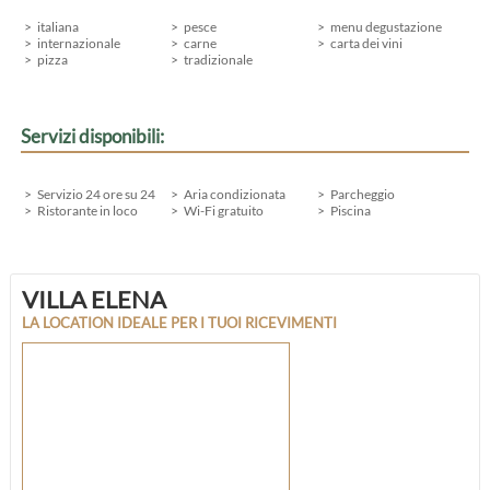
italiana
pesce
menu degustazione
internazionale
carne
carta dei vini
pizza
tradizionale
Servizi disponibili:
Servizio 24 ore su 24
Aria condizionata
Parcheggio
Ristorante in loco
Wi-Fi gratuito
Piscina
VILLA ELENA
LA LOCATION IDEALE PER I TUOI RICEVIMENTI