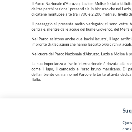
Il Parco Nazionale d’Abruzzo, Lazio e Molise è stato istituit
dei tre parchi nazionali presenti sia in Abruzzo che nel Lazio
di catene montuose alte tra i 900 e 2.200 metri sul livello d
Il paesaggio si presenta molto variegato; ci sono vette t
centrale, mentre dalle acque del fiume Giovenco, del Melfa e
Nel Parco esistono anche due bacini lacustri, il lago artifici
impronte di glaciazioni che hanno lasciato oggi circhi glaciali
Nel cuore del Parco Nazionale d’Abruzzo, Lazio e Molise è pr
La sua importanza a livello internazionale è dovuta alla con
come il lupo, il camoscio e l’orso bruno marsicano. Di pa
dell’ambiente ogni anno nel Parco e le tante attività dedica
Italia.
Su q
“Attività cofinanziate dal PSR 2014/2020 Abruzzo - mis.
19.
Quest
cooki