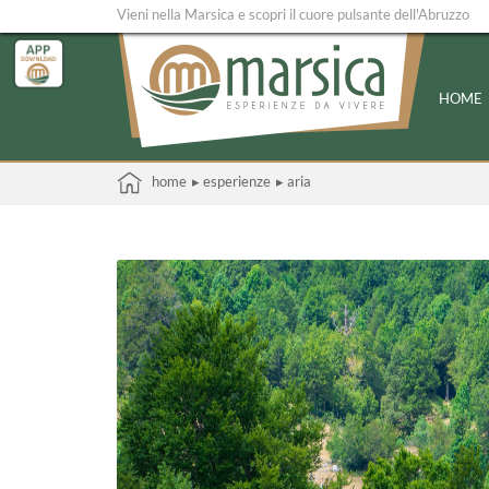
Vieni nella Marsica e scopri il cuore pulsante dell'Abruzzo
HOME
home
▸ esperienze
▸ aria