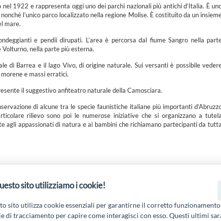
o nel 1922 e rappresenta oggi uno dei parchi nazionali più antichi d’Italia. È un
, nonché l’unico parco localizzato nella regione Molise. È costituito da un insiem
el mare.
ondeggianti e pendii dirupati. L’area è percorsa dal fiume Sangro nella part
 Volturno, nella parte più esterna.
ale di Barrea e il lago Vivo, di origine naturale. Sui versanti è possibile veder
, morene e massi erratici.
esente il suggestivo anfiteatro naturale della Camosciara.
servazione di alcune tra le specie faunistiche italiane più importanti d’Abruzz
rticolare rilievo sono poi le numerose iniziative che si organizzano a tutel
te agli appassionati di natura e ai bambini che richiamano partecipanti da tutt
uesto sito utilizziamo i cookie!
 19 PSL La Terra dei M@rsi - Fondo FEASR; Sottomisura 19.2; Tipologia di inter
2.1.MA3.18 – Progetto “Innovazione nel turismo per i servizi e la qualità della v
o sito utilizza cookie essenziali per garantirne il corretto funzionamento
e di tracciamento per capire come interagisci con esso. Questi ultimi sa