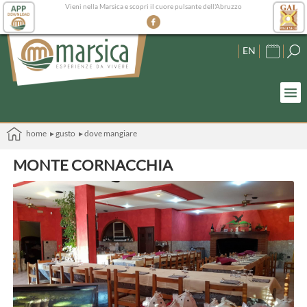
Vieni nella Marsica e scopri il cuore pulsante dell'Abruzzo
EN
home
▸ gusto
▸ dove mangiare
MONTE CORNACCHIA