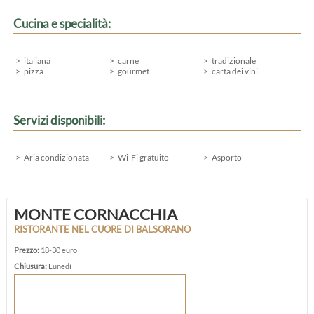
Cucina e specialità:
italiana
carne
tradizionale
pizza
gourmet
carta dei vini
Servizi disponibili:
Aria condizionata
Wi-Fi gratuito
Asporto
MONTE CORNACCHIA
RISTORANTE NEL CUORE DI BALSORANO
Prezzo:
18-30 euro
Chiusura:
Lunedì