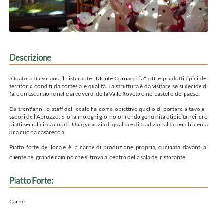
Descrizione
Situato a Balsorano il ristorante "Monte Cornacchia" offre prodotti tipici del
territorio conditi da cortesia e qualità. La struttura è da visitare se si decide di
fare un’escursione nelle aree verdi della Valle Roveto o nel castello del paese.
Da trent'anni lo staff del locale ha come obiettivo quello di portare a tavola i
sapori dell’Abruzzo. E lo fanno ogni giorno offrendo genuinità e tipicità nei loro
piatti semplici ma curati. Una garanzia di qualità e di tradizionalità per chi cerca
una cucina casareccia.
Piatto forte del locale è la carne di produzione propria, cucinata davanti al
cliente nel grande camino che si trova al centro della sala del ristorante.
Piatto Forte:
Carne