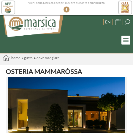
Vieni nella Marsica e scopri il cuore pulsante dell'Abruzzo
EN
home
▸ gusto
▸ dove mangiare
OSTERIA MAMMARÒSSA