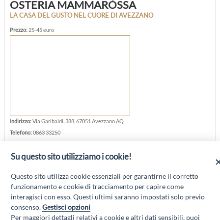
OSTERIA MAMMARÒSSA
LA CASA DEL GUSTO NEL CUORE DI AVEZZANO
Prezzo:
25-45 euro
Indirizzo:
Via Garibaldi, 388, 67051 Avezzano AQ
Telefono:
0863 33250
E-mail:
info@mammarossa.it
Su questo sito utilizziamo i cookie!
Sito web:
www.mammarossa.it/
Questo sito utilizza cookie essenziali per garantirne il corretto
funzionamento e cookie di tracciamento per capire come
interagisci con esso. Questi ultimi saranno impostati solo previo
consenso.
Gestisci opzioni
Per maggiori dettagli relativi a cookie e altri dati sensibili, puoi