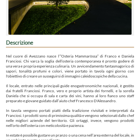
Descrizione
Nel cuore di Avezzano nasce l’”Osteria Mammaròssa” di Franco e Daniela
Franciosi. Chi varca la soglia dell’osteria contemporanea è pronto godere di
una vera e propria esperienza culinaria. Un avvicendamento fantasmagorico di
sapori, tonalità profumi e colori, viene portato in tavola ogni giorno con
l'obiettivo di creare un susseguirsi di immagini caleidoscopiche della cucina.
Il locale, entrato nelle principali guide enogastronomiche nazionali, è gestito
dai fratelli Franciosi. Franco, vero e proprio artista dei fornelli, e la sorella
Daniela che si occupa di sala e carta dei vini, hanno al loro fianco uno staff
preparato e giovane guidato dall’aiuto chef Francesco D'Alessandro.
In tavola vengono portati piatti della tradizione rivisitati e interpretati da
Franciosi. I prodotti sono di primissima qualità e vengono selezionati dallo chef
nelle migliori aziende del territorio. Gli ortaggi, invece, vengono prodotti
nell’orto dell’osteria con meticolosità e pazienza.
In estate è possibile gustare un pranzo o una cena nell’area esterna del locale, in