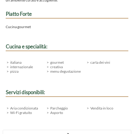
un ambiente curato e accogliente.
Piatto Forte
Cucina gourmet
Cucina e specialità:
italiana
gourmet
carta dei vini
internazionale
creativa
pizza
menu degustazione
Servizi disponibili:
Aria condizionata
Parcheggio
Vendita in loco
Wi-Fi gratuito
Asporto