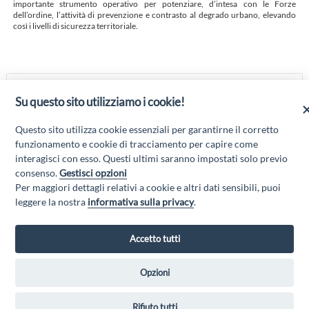
importante strumento operativo per potenziare, d’intesa con le Forze
dell’ordine, l’attività di prevenzione e contrasto al degrado urbano, elevando
così i livelli di sicurezza territoriale.
SICUREZZA E CONTROLLO NEI
Su questo sito utilizziamo i cookie!
COMUNI MARSICANI
APPROVATI I PROGETTI DI VIDEOSORVEGLIANZA
Questo sito utilizza cookie essenziali per garantirne il corretto
AVEZZANO
funzionamento e cookie di tracciamento per capire come
interagisci con esso. Questi ultimi saranno impostati solo previo
consenso.
Gestisci opzioni
Per maggiori dettagli relativi a cookie e altri dati sensibili, puoi
“Attività cofinanziate dal PSR 2014/2020 Abruzzo - mis. 19 PSL La Terra dei
leggere la nostra
informativa sulla privacy
.
M@rsi - Fondo FEASR; Sottomisura 19.2; Tipologia di intervento 19.2.1
“Turismo sostenibile”; Sottointervento cod. 19.2.1.MA3.18 – Progetto
“Innovazione nel turismo per i servizi e la qualità della vita”
Accetto tutti
Opzioni
GAL MARSICA Via XX Settembre, 51 - 67051 Avezzano (AQ) -
Rifiuto tutti