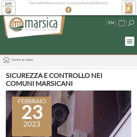
Vieni nella Marsica e scopri il cuore pulsante dell'Abruzzo
EN
home
▸ news
SICUREZZA E CONTROLLO NEI
COMUNI MARSICANI
FEBBRAIO
23
2023