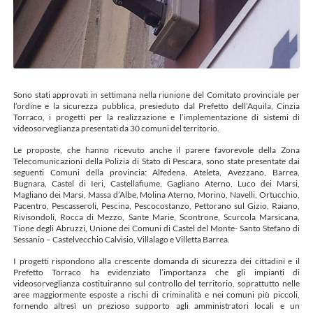
Sono stati approvati in settimana nella riunione del Comitato provinciale per
l’ordine e la sicurezza pubblica, presieduto dal Prefetto dell’Aquila, Cinzia
Torraco, i progetti per la realizzazione e l’implementazione di sistemi di
videosorveglianza presentati da 30 comuni del territorio.
Le proposte, che hanno ricevuto anche il parere favorevole della Zona
Telecomunicazioni della Polizia di Stato di Pescara, sono state presentate dai
seguenti Comuni della provincia: Alfedena, Ateleta, Avezzano, Barrea,
Bugnara, Castel di Ieri, Castellafiume, Gagliano Aterno, Luco dei Marsi,
Magliano dei Marsi, Massa d’Albe, Molina Aterno, Morino, Navelli, Ortucchio,
Pacentro, Pescasseroli, Pescina, Pescocostanzo, Pettorano sul Gizio, Raiano,
Rivisondoli, Rocca di Mezzo, Sante Marie, Scontrone, Scurcola Marsicana,
Tione degli Abruzzi, Unione dei Comuni di Castel del Monte- Santo Stefano di
Sessanio – Castelvecchio Calvisio, Villalago e Villetta Barrea.
I progetti rispondono alla crescente domanda di sicurezza dei cittadini e il
Prefetto Torraco ha evidenziato l’importanza che gli impianti di
videosorveglianza costituiranno sul controllo del territorio, soprattutto nelle
aree maggiormente esposte a rischi di criminalità e nei comuni più piccoli,
fornendo altresì un prezioso supporto agli amministratori locali e un