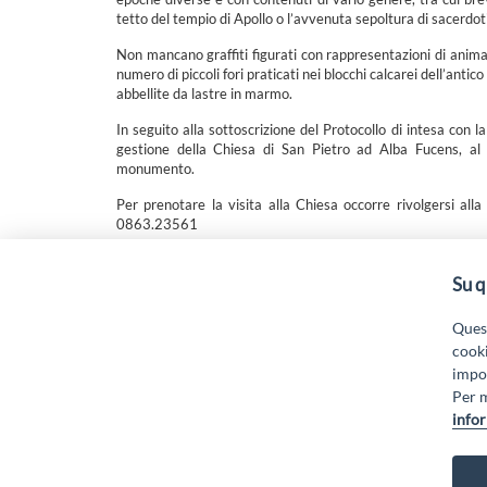
tetto del tempio di Apollo o l’avvenuta sepoltura di sacerdoti
Non mancano graffiti figurati con rappresentazioni di animali
numero di piccoli fori praticati nei blocchi calcarei dell’anti
abbellite da lastre in marmo.
In seguito alla sottoscrizione del Protocollo di intesa con
gestione della Chiesa di San Pietro ad Alba Fucens, al f
monumento.
Per prenotare la visita alla Chiesa occorre rivolgersi al
0863.23561
Su q
“Attività cofinanziate dal PSR 2014/2020 Abruzzo - mis.
19.
Quest
cooki
impos
Per m
infor