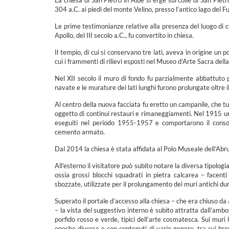
La chiesa di San Pietro in Albe si erge sul colle di San Piet
304 a.C. ai piedi del monte Velino, presso l’antico lago del Fu
Le prime testimonianze relative alla presenza del luogo di c
Apollo, del III secolo a.C., fu convertito in chiesa.
Il tempio, di cui si conservano tre lati, aveva in origine un 
cui i frammenti di rilievi esposti nel Museo d’Arte Sacra dell
Nel XII secolo il muro di fondo fu parzialmente abbattuto pe
navate e le murature dei lati lunghi furono prolungate oltre i
Al centro della nuova facciata fu eretto un campanile, che tutt
oggetto di continui restauri e rimaneggiamenti. Nel 1915 un v
eseguiti nel periodo 1955-1957 e comportarono il consoli
cemento armato.
Dal 2014 la chiesa è stata affidata al Polo Museale dell’Abr
All’esterno il visitatore può subito notare la diversa tipologi
ossia grossi blocchi squadrati in pietra calcarea – facent
sbozzate, utilizzate per il prolungamento dei muri antichi dura
Superato il portale d’accesso alla chiesa – che era chiuso d
– la vista del suggestivo interno è subito attratta dall’ambon
porfido rosso e verde, tipici dell’arte cosmatesca. Sui muri l
epoche diverse e con contenuti di vario genere, tra cui bre