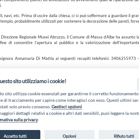
.
, navi, etc. Prima di uscire dalla chiesa, ci si può soffermare a guardare il gra
co tempio, probabilmente utilizzati per sostenere la decorazione delle pareti, fors
 la Direzione Regionale Musei Abruzzo, il Comune di Massa d’Albe ha assunto l
ine di consentire l’apertura al pubblico e la valorizzazione dell’important
la signora Annamaria Di Mattia ai seguenti recapiti telefonici: 3406255973 
uesto sito utilizziamo i cookie!
 19 PSL La Terra dei M@rsi - Fondo FEASR; Sottomisura 19.2; Tipologia di inter
2.1.MA3.18 – Progetto “Innovazione nel turismo per i servizi e la qualità della v
o sito utilizza cookie essenziali per garantirne il corretto funzionamento
e di tracciamento per capire come interagisci con esso. Questi ultimi sa
tati solo previo consenso.
Gestisci opzioni
aggiori dettagli relativi a cookie e altri dati sensibili, puoi leggere la nost
mativa sulla privacy
.
Accetto tutti
Opzioni
Rifiuto tutti