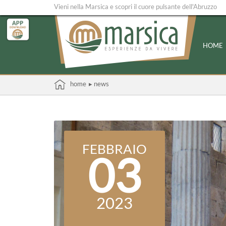
Vieni nella Marsica e scopri il cuore pulsante dell'Abruzzo
HOME
home
▸ news
FEBBRAIO
03
2023