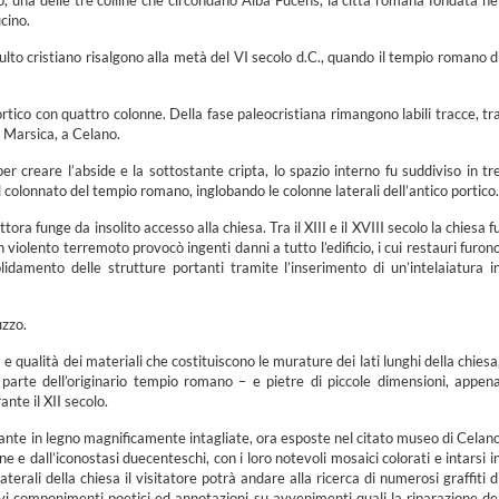
ro, una delle tre colline che circondano Alba Fucens, la città romana fondata ne
cino.
ulto cristiano risalgono alla metà del VI secolo d.C., quando il tempio romano d
portico con quattro colonne. Della fase paleocristiana rimangono labili tracce, tr
a Marsica, a Celano.
r creare l’abside e la sottostante cripta, lo spazio interno fu suddiviso in tr
l colonnato del tempio romano, inglobando le colonne laterali dell’antico portico.
ora funge da insolito accesso alla chiesa. Tra il XIII e il XVIII secolo la chiesa f
iolento terremoto provocò ingenti danni a tutto l’edificio, i cui restauri furon
damento delle strutture portanti tramite l’inserimento di un’intelaiatura i
uzzo.
a e qualità dei materiali che costituiscono le murature dei lati lunghi della chiesa
i parte dell’originario tempio romano – e pietre di piccole dimensioni, appen
nte il XII secolo.
a ante in legno magnificamente intagliate, ora esposte nel citato museo di Celan
e e dall’iconostasi duecenteschi, con i loro notevoli mosaici colorati e intarsi i
aterali della chiesa il visitatore potrà andare alla ricerca di numerosi graffiti d
vi componimenti poetici ed annotazioni su avvenimenti quali la riparazione de