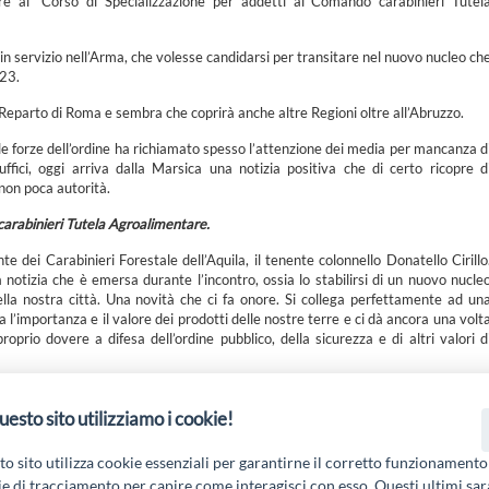
re al “Corso di Specializzazione per addetti al Comando carabinieri Tutel
 in servizio nell’Arma, che volesse candidarsi per transitare nel nuovo nucleo ch
023.
l Reparto di Roma e sembra che coprirà anche altre Regioni oltre all’Abruzzo.
 delle forze dell’ordine ha richiamato spesso l’attenzione dei media per mancanza d
fici, oggi arriva dalla Marsica una notizia positiva che di certo ricopre d
non poca autorità.
carabinieri Tutela Agroalimentare.
 dei Carabinieri Forestale dell’Aquila, il tenente colonnello Donatello Cirillo
 notizia che è emersa durante l’incontro, ossia lo stabilirsi di un nuovo nucle
ella nostra città. Una novità che ci fa onore. Si collega perfettamente ad un
a l’importanza e il valore dei prodotti delle nostre terre e ci dà ancora una volt
roprio dovere a difesa dell’ordine pubblico, della sicurezza e di altri valori d
uesto sito utilizziamo i cookie!
 19 PSL La Terra dei M@rsi - Fondo FEASR; Sottomisura 19.2; Tipologia di inter
2.1.MA3.18 – Progetto “Innovazione nel turismo per i servizi e la qualità della v
o sito utilizza cookie essenziali per garantirne il corretto funzionamento
e di tracciamento per capire come interagisci con esso. Questi ultimi sa