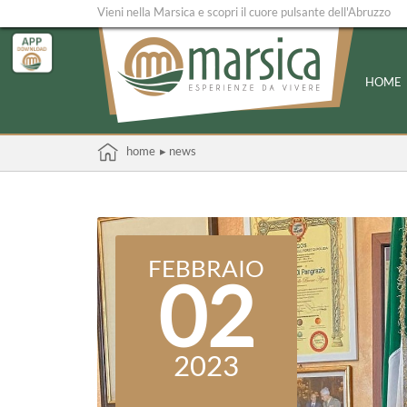
Vieni nella Marsica e scopri il cuore pulsante dell'Abruzzo
HOME
home
▸ news
FEBBRAIO
02
2023