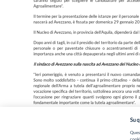
saranno seguiti per scegliere le candidature per accede
Agroalimentare”.
Il termine per la presentazione delle istanze per il personale
nascerà ad Avezzano, è fissata per domenica 29 gennaio 2
Il Nucleo di Avezzano, in provincia dell’Aquila, dipenderà da
Dopo anni di tagli, in cui il presidio del territorio da parte
personale o per paventate chiusure o accentramenti di uf
importanza anche una città depauperata negli ultimi anni di 
Il sindaco di Avezzano sulla nascita ad Avezzano del Nucleo 
“Ieri pomeriggio, è venuto a presentarsi il nuovo comandante
Sono molto soddisfatto – continua il primo cittadino – della
regionale dell’Arma a tutela dell’agroalimentare proprio n
vocazione specifica del territorio, sottolinea ancora una volt
l’occasione per ringraziare quanti svolgono ogni giorno il p
fondamentale importante come la tutela agroalimentare”.
Su q
“Attività cofinanziate dal PSR 2014/2020 Abruzzo - mis.
19.
Quest
cooki