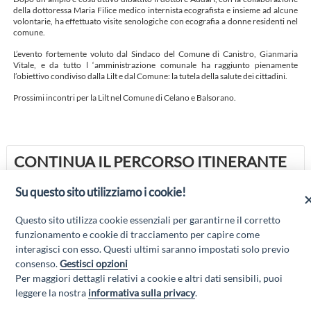
della dottoressa Maria Filice medico internista ecografista e insieme ad alcune
volontarie, ha effettuato visite senologiche con ecografia a donne residenti nel
comune.
L’evento fortemente voluto dal Sindaco del Comune di Canistro, Gianmaria
Vitale, e da tutto l ‘amministrazione comunale ha raggiunto pienamente
l’obiettivo condiviso dalla Lilt e dal Comune: la tutela della salute dei cittadini.
Prossimi incontri per la Lilt nel Comune di Celano e Balsorano.
CONTINUA IL PERCORSO ITINERANTE
DELLA LILT CON DIBATTITI E VISITE
Su questo sito utilizziamo i cookie!
GRATUITE
TOUR DELLA MARSICA PER PROMUOVERE LA PREVENZIONE
Questo sito utilizza cookie essenziali per garantirne il corretto
CANISTRO
funzionamento e cookie di tracciamento per capire come
interagisci con esso. Questi ultimi saranno impostati solo previo
consenso.
Gestisci opzioni
Per maggiori dettagli relativi a cookie e altri dati sensibili, puoi
“Attività cofinanziate dal PSR 2014/2020 Abruzzo - mis. 19 PSL La Terra dei
leggere la nostra
informativa sulla privacy
.
M@rsi - Fondo FEASR; Sottomisura 19.2; Tipologia di intervento 19.2.1