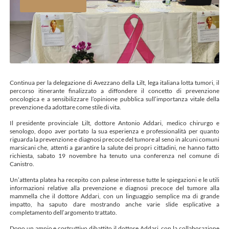
Continua per la delegazione di Avezzano della Lilt, lega italiana lotta tumori, il
percorso itinerante finalizzato a diffondere il concetto di prevenzione
oncologica e a sensibilizzare l’opinione pubblica sull’importanza vitale della
prevenzione da adottare come stile di vita.
Il presidente provinciale Lilt, dottore Antonio Addari, medico chirurgo e
senologo, dopo aver portato la sua esperienza e professionalità per quanto
riguarda la prevenzione e diagnosi precoce del tumore al seno in alcuni comuni
marsicani che, attenti a garantire la salute dei propri cittadini, ne hanno fatto
richiesta, sabato 19 novembre ha tenuto una conferenza nel comune di
Canistro.
Un’attenta platea ha recepito con palese interesse tutte le spiegazioni e le utili
informazioni relative alla prevenzione e diagnosi precoce del tumore alla
mammella che il dottore Addari, con un linguaggio semplice ma di grande
impatto, ha saputo dare mostrando anche varie slide esplicative a
completamento dell’argomento trattato.
Dopo un ampio e costruttivo dibattito il dottore Addari, con la collaborazione