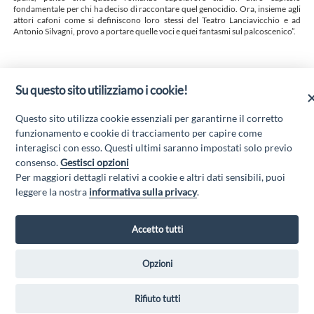
fondamentale per chi ha deciso di raccontare quel genocidio. Ora, insieme agli
attori cafoni come si definiscono loro stessi del Teatro Lanciavicchio e ad
Antonio Silvagni, provo a portare quelle voci e quei fantasmi sul palcoscenico”.
Su questo sito utilizziamo i cookie!
SILONE OMAGGIATO A MILANO
AL TEATRO OSCAR VA IN SCENA FONTAMARA
Questo sito utilizza cookie essenziali per garantirne il corretto
PESCINA
funzionamento e cookie di tracciamento per capire come
interagisci con esso. Questi ultimi saranno impostati solo previo
consenso.
Gestisci opzioni
Per maggiori dettagli relativi a cookie e altri dati sensibili, puoi
“Attività cofinanziate dal PSR 2014/2020 Abruzzo - mis. 19 PSL La Terra dei
leggere la nostra
informativa sulla privacy
.
M@rsi - Fondo FEASR; Sottomisura 19.2; Tipologia di intervento 19.2.1
“Turismo sostenibile”; Sottointervento cod. 19.2.1.MA3.18 – Progetto
“Innovazione nel turismo per i servizi e la qualità della vita”
Accetto tutti
Opzioni
GAL MARSICA Via XX Settembre, 51 - 67051 Avezzano (AQ) -
Rifiuto tutti
www.galmarsica.it