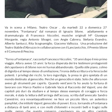
Va in scena a Milano, Teatro Oscar , da martedì 22 a domenica 27
novembre, “Fontamara” dal romanzo di Ignazio Silone, adattamento e
drammaturgia di Francesco Niccolini, musiche originali M° Giuseppe
Morgante, regia Antonio Silvagni, con Angie Cabrera, Stefania Evandro,
Alberto Santucci, Rita Scognamiglio, Giacomo Vallozza. Una produzione del
Teatro Stabile d’Abruzzo in collaborazione con il Lanciavicchio, il Premio Silone
e il Comune di Pescina.
“Torno a Fontamara", racconta Francesco Niccolini, "35 anni dopo il mio primo
viaggio. Allora avevo 15 anni: la forza disperata dei tre testimoni protagonisti
del capolavoro di Silone non mi ha mai abbandonato. Quello stile piano, colmo
di dignità e al tempo stesso di umiliazione, l’ironia della scrittura e la ferocia dei
potenti. I privilegi dei ricchi, la loro ingordigia, la presa in giro spietata di un
mondo destinato al genocidio. Perché un genocidio è stato. Solo che allora non
avevo gli strumenti per capirlo. Quando vent’anni fa ho avuto la fortuna di
lavorare con Marco Paolini e Gabriele Vacis al Racconto del Vajont, uno dei
capitoli più duri da studiare e al tempo stesso esempio di coraggio e forza
morale, è stata la lettura dell’arringa dell’accusa, scritta dall’avvocato Sandro
Canestrini, ora novantaquattrenne: ne fece un piccolo libro, un autentico
pamphlet, che intitolò Vajont: genocidio di poveri. Ecco, tornando a Fontamara
a distanza di tanti anni, e con molti chilometri e incontri belli e tragici sulle
spalle, penso che questo romanzo capolavoro sia un altro capitolo