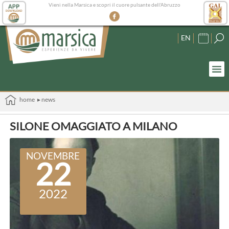
Vieni nella Marsica e scopri il cuore pulsante dell'Abruzzo
EN
home
▸ news
SILONE OMAGGIATO A MILANO
NOVEMBRE
22
2022