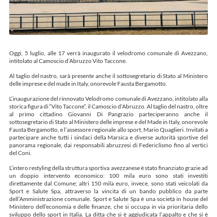
Oggi, 5 luglio, alle 17 verrà inaugurato il velodromo comunale di Avezzano,
intitolato al Camoscio d’Abruzzo Vito Taccone.
Al taglio del nastro, sarà presente anche il sottosegretario di Stato al Ministero
delle imprese e del made in Italy, onorevole Fausta Bergamotto.
L’inaugurazione del rinnovato Velodromo comunale di Avezzano, intitolato alla
storica figura di “Vito Taccone”, il Camoscio d’Abruzzo. Al taglio del nastro, oltre
al primo cittadino Giovanni Di Pangrazio parteciperanno anche il
sottosegretario di Stato al Ministero delle imprese e del Made in Italy, onorevole
Fausta Bergamotto, e l’assessore regionale allo sport, Mario Quaglieri. Invitati a
partecipare anche tutti i sindaci della Marsica e diverse autorità sportive del
panorama regionale, dai responsabili abruzzesi di Federiclismo fino al vertici
del Coni.
L’intero restyling della struttura sportiva avezzanese è stato finanziato grazie ad
un doppio intervento economico: 100 mila euro sono stati investiti
direttamente dal Comune; altri 150 mila euro, invece, sono stati veicolati da
Sport e Salute Spa, attraverso la vincita di un bando pubblico da parte
dell’Amministrazione comunale. Sport e Salute Spa è una società in house del
Ministero dell’economia e delle finanze, che si occupa in via prioritaria dello
sviluppo dello sport in Italia. La ditta che si è aggiudicata l’appalto e che si è