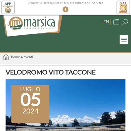
Vieni nella Marsica e scopri il cuore pulsante dell'Abruzzo
EN
home
▸ eventi
VELODROMO VITO TACCONE
LUGLIO
05
2024