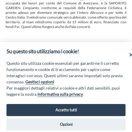
occupata dei lavori per conto del Comune di Avezzano, è la SAPORITO
GARDEN. L’impianto, conforme ai requisiti della Federazione Ciclistica, è
pronto adesso per diventare strategico per l’intero Abruzzo e per tutto il
Centro Italia. Il velodromo comunale verrà abbinato, come offerta sportiva del
territorio, al maxi velodromo coperto da 15 milioni di euro, finanziato con
fondi Fsc. Quest’ultimo fungerà anche da Pala-concerti.
Su questo sito utilizziamo i cookie!
VELODROMO VITO TACCONE
TUTTO PRONTO PER IL TAGLIO DEL NASTRO
Questo sito utilizza cookie essenziali per garantirne il corretto
AVEZZANO
funzionamento e cookie di tracciamento per capire come
interagisci con esso. Questi ultimi saranno impostati solo previo
consenso.
Gestisci opzioni
Per maggiori dettagli relativi a cookie e altri dati sensibili, puoi
“Attività cofinanziate dal PSR 2014/2020 Abruzzo - mis. 19 PSL La Terra dei
leggere la nostra
informativa sulla privacy
.
M@rsi - Fondo FEASR; Sottomisura 19.2; Tipologia di intervento 19.2.1
“Turismo sostenibile”; Sottointervento cod. 19.2.1.MA3.18 – Progetto
“Innovazione nel turismo per i servizi e la qualità della vita”
Accetto tutti
Opzioni