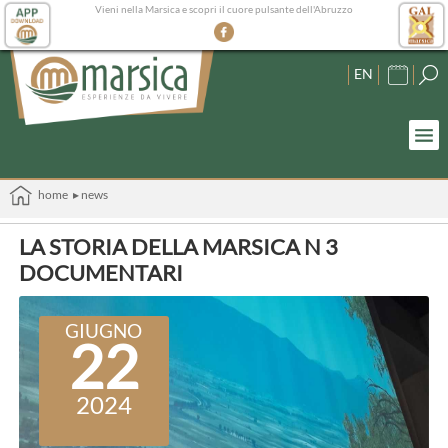
Vieni nella Marsica e scopri il cuore pulsante dell'Abruzzo
EN
home
▸ news
LA STORIA DELLA MARSICA N 3
DOCUMENTARI
GIUGNO
22
2024