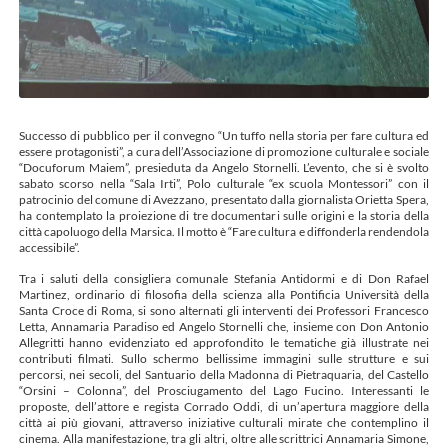
Successo di pubblico per il convegno “Un tuffo nella storia per fare cultura ed
essere protagonisti”, a cura dell’Associazione di promozione culturale e sociale
“Docuforum Maiem”, presieduta da Angelo Stornelli. L’evento, che si è svolto
sabato scorso nella “Sala Irti”, Polo culturale “ex scuola Montessori” con il
patrocinio del comune di Avezzano, presentato dalla giornalista Orietta Spera,
ha contemplato la proiezione di tre documentari sulle origini e la storia della
città capoluogo della Marsica. Il motto è “Fare cultura e diffonderla rendendola
accessibile”.
Tra i saluti della consigliera comunale Stefania Antidormi e di Don Rafael
Martinez, ordinario di filosofia della scienza alla Pontificia Università della
Santa Croce di Roma, si sono alternati gli interventi dei Professori Francesco
Letta, Annamaria Paradiso ed Angelo Stornelli che, insieme con Don Antonio
Allegritti hanno evidenziato ed approfondito le tematiche già illustrate nei
contributi filmati. Sullo schermo bellissime immagini sulle strutture e sui
percorsi, nei secoli, del Santuario della Madonna di Pietraquaria, del Castello
“Orsini – Colonna”, del Prosciugamento del Lago Fucino. Interessanti le
proposte, dell’attore e regista Corrado Oddi, di un’apertura maggiore della
città ai più giovani, attraverso iniziative culturali mirate che contemplino il
cinema. Alla manifestazione, tra gli altri, oltre alle scrittrici Annamaria Simone,