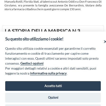
Manuela Rotili, Florida Stati, al talent scout Antonio Oddi e a Don Francesco Di
Girolamo, era presente la famiglia avezzanese De Bernardinis, titolare della
storica farmacia cittadina che in questi giorni compie 150 anni.
LA STORIA DELLA MARSICA N 3
DOCUMENTARI
Su questo sito utilizziamo i cookie!
UN TUFFO NELLA STORIA PER FARE CULTURA ED ESSERE
PROTAGONISTI
Questo sito utilizza cookie essenziali per garantirne il corretto
AVEZZANO
funzionamento e cookie di tracciamento per capire come
interagisci con esso. Questi ultimi saranno impostati solo previo
consenso.
Gestisci opzioni
Per maggiori dettagli relativi a cookie e altri dati sensibili, puoi
“Attività cofinanziate dal PSR 2014/2020 Abruzzo - mis. 19 PSL La Terra dei
leggere la nostra
informativa sulla privacy
.
M@rsi - Fondo FEASR; Sottomisura 19.2; Tipologia di intervento 19.2.1
“Turismo sostenibile”; Sottointervento cod. 19.2.1.MA3.18 – Progetto
“Innovazione nel turismo per i servizi e la qualità della vita”
Accetto tutti
Opzioni