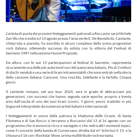
L’artista di punta dei prossimi festeggiamenti patronali a Roccavivi sarà Michele
Zarrillo che si esibirà il 14 agosto presso l’area verde E. De Benedictis. Cantante,
chitarrista e pianista, ha esordito in alcuni complessi della scena progressive
rock italiana, ottenendo successo da solista con la vittoria del Festival di
Sanremo 1987 nella sezione Nuove Proposte.
Da allora, con le sue 13 partecipazioni al festival di Sanremo, rappresenta
sicuramente una delle più autorevoli voci del panorama italiano. Più di 2 milioni
di dischi venduti e una serie di brani intramontabili che sono entrati nella storia
della canzone italiana: Canzone, Una rosa blu, L’elefante e la farfalla, Cinque
giorni.
Il cantante romano, nel suo tour 2024, sarà in grado di abbracciare più
generazioni, con successi che hanno segnato varie epoche, proprio a trenta
anni dall’uscita di uno dei suoi brani iconici, 5 giorni, pezzo tradotto in più
lingue ed interpretato da numerosi artisti italiani e internazionali.
I festeggiamenti in onore della patrona la Madonna delle Grazie, di Santa
Filomena e di San Rocco si terranno a Roccavivi dal 13 al 16 agosto con un
programma che si annuncia ricco e variegato e che vedrà altri momenti topici,
come il concerto della banda di Conversano diretta dal mº Schirinzi il 15, e la
chiusura il 16 con i Rockstar Show, prima multitribute rock europea.