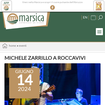
Vieni nella Marsica e scopri il cuore pulsante dell'Abruzzo
EN
home
▸ eventi
MICHELE ZARRILLO A ROCCAVIVI
GIUGNO
14
2024