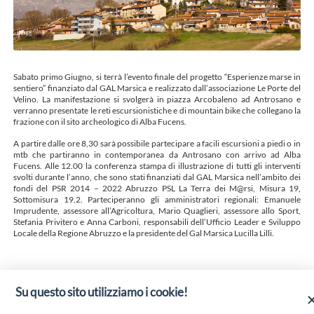
Sabato primo Giugno, si terrà l’evento finale del progetto “Esperienze marse in
sentiero” finanziato dal GAL Marsica e realizzato dall’associazione Le Porte del
Velino. La manifestazione si svolgerà in piazza Arcobaleno ad Antrosano e
verranno presentate le reti escursionistiche e di mountain bike che collegano la
frazione con il sito archeologico di Alba Fucens.
A partire dalle ore 8,30 sarà possibile partecipare a facili escursioni a piedi o in
mtb che partiranno in contemporanea da Antrosano con arrivo ad Alba
Fucens. Alle 12.00 la conferenza stampa di illustrazione di tutti gli interventi
svolti durante l’anno, che sono stati finanziati dal GAL Marsica nell’ambito dei
fondi del PSR 2014 – 2022 Abruzzo PSL La Terra dei M@rsi, Misura 19,
Sottomisura 19.2. Parteciperanno gli amministratori regionali: Emanuele
Imprudente, assessore all’Agricoltura, Mario Quaglieri, assessore allo Sport,
Stefania Privitero e Anna Carboni, responsabili dell’Ufficio Leader e Sviluppo
Locale della Regione Abruzzo e la presidente del Gal Marsica Lucilla Lilli.
Su questo sito utilizziamo i cookie!
ESPERIENZE MARSE IN SENTIERO
TUTTO PRONTO PER L'EVENTO FINALE DEL PROGETTO