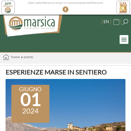
Vieni nella Marsica e scopri il cuore pulsante dell'Abruzzo
EN
home
▸ eventi
ESPERIENZE MARSE IN SENTIERO
GIUGNO
01
2024