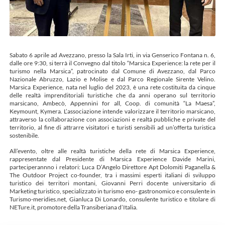
Sabato 6 aprile ad Avezzano, presso la Sala Irti, in via Genserico Fontana n. 6,
dalle ore 9:30, si terrà il Convegno dal titolo “Marsica Experience: la rete per il
turismo nella Marsica”, patrocinato dal Comune di Avezzano, dal Parco
Nazionale Abruzzo, Lazio e Molise e dal Parco Regionale Sirente Velino.
Marsica Experience, nata nel luglio del 2023, è una rete costituita da cinque
delle realtà imprenditoriali turistiche che da anni operano sul territorio
marsicano, Ambecò, Appennini for all, Coop. di comunità “La Maesa”,
Keymount, Kymera. L’associazione intende valorizzare il territorio marsicano,
attraverso la collaborazione con associazioni e realtà pubbliche e private del
territorio, al fine di attrarre visitatori e turisti sensibili ad un’offerta turistica
sostenibile.
All’evento, oltre alle realtà turistiche della rete di Marsica Experience,
rappresentate dal Presidente di Marsica Experience Davide Marini,
parteciperannno i relatori: Luca D’Angelo Direttore Apt Dolomiti Paganella &
The Outdoor Project co-founder, tra i massimi esperti italiani di sviluppo
turistico dei territori montani, Giovanni Perri docente universitario di
Marketing turistico, specializzato in turismo eno- gastronomico e consulente in
Turismo-meridies.net, Gianluca Di Lonardo, consulente turistico e titolare di
NETure.it, promotore della Transiberiana d’Italia.