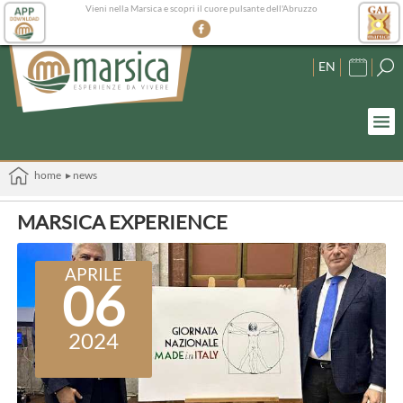
Vieni nella Marsica e scopri il cuore pulsante dell'Abruzzo
EN
home
▸ news
MARSICA EXPERIENCE
APRILE
06
2024