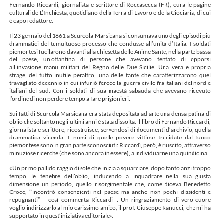
Fernando Riccardi, giornalista e scrittore di Roccasecca (FR), cura le pagine
culturali de L’Inchiesta, quotidiano della Terra di Lavoro e della Ciociaria, di cui
è capo redattore.
Il 23 gennaio del 1861 a Scurcola Marsicana si consumava uno degli episodi più
drammatici del tumultuoso processo che condusse all’unità d’Italia. I soldati
piemontesi fucilarono davanti alla chiesetta delle Anime Sante, nella parte bassa
del paese, un’ottantina di persone che avevano tentato di opporsi
all’invasione manu militari del Regno delle Due Sicilie. Una vera e propria
strage, del tutto inutile peraltro, una delle tante che caratterizzarono quel
travagliato decennio in cui infuriò feroce la guerra civile fra italiani del nord e
italiani del sud. Con i soldati di sua maestà sabauda che avevano ricevuto
l’ordine di non perdere tempo a fare prigionieri.
Sui fatti di Scurcola Marsicana era stata depositata ad arte una densa patina di
oblio che soltanto negli ultimi anni è stata dissolta. Il libro di Fernando Riccardi,
giornalista e scrittore, ricostruisce, servendosi di documenti d’archivio, quella
drammatica vicenda. I nomi di quelle povere vittime trucidate dal fuoco
piemontese sono in gran parte sconosciuti: Riccardì, però, è riuscito, attraverso
minuziose ricerche (che sono ancora in essere), a individuarne una quindicina.
«Un primo pallido raggio di sole che inizia a squarciare, dopo tanto anzi troppo
tempo, le tenebre dell’oblio, inducendo a inquadrare nella sua giusta
dimensione un periodo, quello risorgimentale che, come diceva Benedetto
Croce, “‘incontrò consenzienti nel paese ma anche non pochi dissidenti e
repugnanti” – così commenta Riccardi -. Un ringraziamento di vero cuore
voglio indirizzarlo al mio carissimo amico, il prof. Giuseppe Ranucci, che mi ha
supportato in quest’iniziativa editoriale».