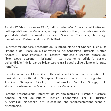
Sabato 17 febbraio alle ore 17:45, nella sala della Confraternita del Santissimo
Suffragio di Scurcola Marsicana, verrà presentato il libro, fresco di stampa, del
giornalista dott. Fernando Riccardi: Scurcola Marsicana, la strage
dimenticata – Ristampa Editrice, Rieti 2024.
La presentazione sarà preceduta da un’introduzione del Sindaco, Nicola De
Simone e del Priore della Confraternita del Santissimo Suffragio, Matteo
Andreoli. Il prof. Pasquale Di Prospero, studioso e saggista, autore del
libro Dove osarono i briganti – Controcorrente edizioni, parlerà
dell’andirivieni delle bande brigantesche tra i paesi dell’Aquilano e lo Stato
Pontificio.
Il cantante romano Massimiliano Stefanelli si esibirà con quattro canti da lui
musicati e scritti da Giuseppe Ranucci, dedicati al brigante di
Rosciolo Giuseppe Nicolai, al colonnello De La Grange, alla
storia di Fontamara ed ai Martiri di Scurcola Marsicana.
Saranno presenti alcuni interpreti del gruppo teatrale I Briganti di Cartore,
nonché alunni dell’Istituto Tecnico Economico per il Turismo
A. Argoli di Tagliacozzo, tutti in costume, che rappresenteranno scene di
brigantaggio.