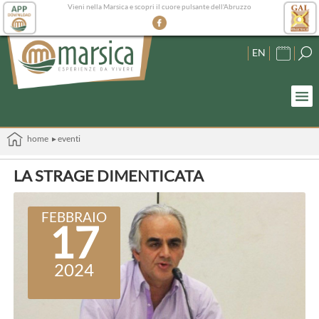
Vieni nella Marsica e scopri il cuore pulsante dell'Abruzzo
EN
home
▸ eventi
LA STRAGE DIMENTICATA
FEBBRAIO
17
2024