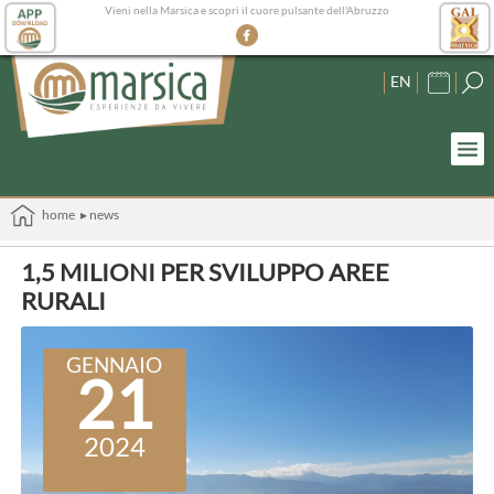
Vieni nella Marsica e scopri il cuore pulsante dell'Abruzzo
EN
home
▸ news
1,5 MILIONI PER SVILUPPO AREE
RURALI
GENNAIO
21
2024