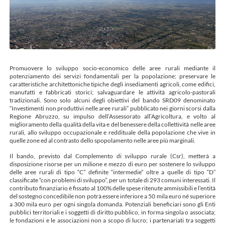
Promuovere lo sviluppo socio-economico delle aree rurali mediante il
potenziamento dei servizi fondamentali per la popolazione; preservare le
caratteristiche architettoniche tipiche degli insediamenti agricoli, come edifici,
manufatti e fabbricati storici; salvaguardare le attività agricolo-pastorali
tradizionali. Sono solo alcuni degli obiettivi del bando SRD09 denominato
“Investimenti non produttivi nelle aree rurali” pubblicato nei giorni scorsi dalla
Regione Abruzzo, su impulso dell’Assessorato all’Agricoltura, e volto al
miglioramento della qualità della vita e del benessere della collettività nelle aree
rurali, allo sviluppo occupazionale e reddituale della popolazione che vive in
quelle zone ed al contrasto dello spopolamento nelle aree più marginali.
Il bando, previsto dal Complemento di sviluppo rurale (Csr), metterà a
disposizione risorse per un milione e mezzo di euro per sostenere lo sviluppo
delle aree rurali di tipo “C” definite “intermedie” oltre a quelle di tipo “D”
classificate “con problemi di sviluppo”, per un totale di 293 comuni interessati. Il
contributo finanziario è fissato al 100% delle spese ritenute ammissibili e l’entità
del sostegno concedibile non potrà essere inferiore a 50 mila euro né superiore
a 300 mila euro per ogni singola domanda. Potenziali beneficiari sono gli Enti
pubblici territoriali e i soggetti di diritto pubblico, in forma singola o associata;
le fondazioni e le associazioni non a scopo di lucro; i partenariati tra soggetti