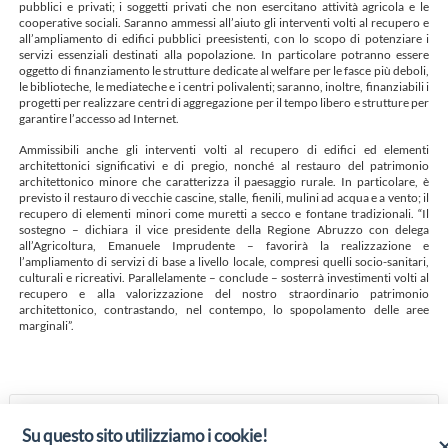
pubblici e privati; i soggetti privati che non esercitano attività agricola e le
cooperative sociali. Saranno ammessi all’aiuto gli interventi volti al recupero e
all’ampliamento di edifici pubblici preesistenti, con lo scopo di potenziare i
servizi essenziali destinati alla popolazione. In particolare potranno essere
oggetto di finanziamento le strutture dedicate al welfare per le fasce più deboli,
le biblioteche, le mediateche e i centri polivalenti; saranno, inoltre, finanziabili i
progetti per realizzare centri di aggregazione per il tempo libero e strutture per
garantire l’accesso ad Internet.
Ammissibili anche gli interventi volti al recupero di edifici ed elementi
architettonici significativi e di pregio, nonché al restauro del patrimonio
architettonico minore che caratterizza il paesaggio rurale. In particolare, è
previsto il restauro di vecchie cascine, stalle, fienili, mulini ad acqua e a vento; il
recupero di elementi minori come muretti a secco e fontane tradizionali. “Il
sostegno – dichiara il vice presidente della Regione Abruzzo con delega
all’Agricoltura, Emanuele Imprudente – favorirà la realizzazione e
l’ampliamento di servizi di base a livello locale, compresi quelli socio-sanitari,
culturali e ricreativi. Parallelamente – conclude – sosterrà investimenti volti al
recupero e alla valorizzazione del nostro straordinario patrimonio
architettonico, contrastando, nel contempo, lo spopolamento delle aree
marginali”.
1,5 MILIONI PER SVILUPPO AREE
Su questo sito utilizziamo i cookie!
RURALI