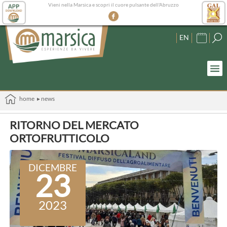
Vieni nella Marsica e scopri il cuore pulsante dell'Abruzzo
EN
home
▸ news
RITORNO DEL MERCATO
ORTOFRUTTICOLO
DICEMBRE
23
2023