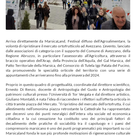
Arriva direttamente da MarsicaLand, Festival diffuso dell’Agroalimentare, la
volontà di ripristinare il mercato ortofrutticolo ad Avezzano. L’evento, lanciato
dalle associazioni di categoria con il supporto del Comune di Avezzano, della
Regione Abruzzo, in particolare l’assessorato all’Agricoltura, attraverso il
braccio operativo dell’Arap, della Provincia dell’Aquila, del Gal Marsica, del
Patto Territoriale della Marsica, del Consorzio di Tutela Igp Patata del Fucino,
sta promuovendo le specialità orticole del territorio con una serie di
appuntamenti che arriveranno fino alla primavera del 2024.
Proprio in questo quadro di progettualità, coordinate dal direttore scientifico,
Ernesto Di Renzo, docente di Antropologia del Gusto e Antropologia dei
patrimoni culturali presso l’Università di Tor Vergata e dal direttore artistico,
Giuliano Montaldi, è nata l’idea di riaccendere i riflettori sull’offerta orticola in
città tramite piazza del Mercato. “Il ripristino del mercato dell’ortofrutta, il cui
allestimento nell’omonima piazza retrostante la Cattedrale ha rappresentato
per decenni uno dei punti nevralgici dell’intera vita sociale ed economica
cittadina e la cui cessazione ha costituito uno dei principali fattori di
decadimento delle pratiche di sociabilità tra il capoluogo e i paesi del
comprensorio marsicano è uno dei punti programmatici più importanti su cui
Marsicaland fonda le sue più profonde motivazioni di rigenerazione culturale