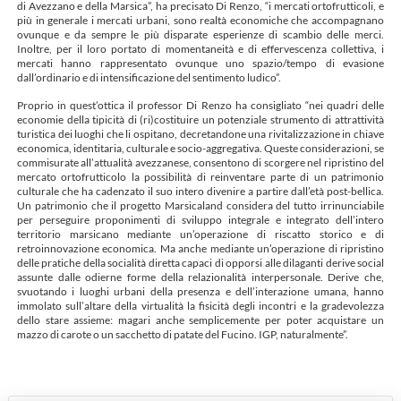
di Avezzano e della Marsica”, ha precisato Di Renzo, “i mercati ortofrutticoli, e
più in generale i mercati urbani, sono realtà economiche che accompagnano
ovunque e da sempre le più disparate esperienze di scambio delle merci.
Inoltre, per il loro portato di momentaneità e di effervescenza collettiva, i
mercati hanno rappresentato ovunque uno spazio/tempo di evasione
dall’ordinario e di intensificazione del sentimento ludico”.
Proprio in quest’ottica il professor Di Renzo ha consigliato “nei quadri delle
economie della tipicità di (ri)costituire un potenziale strumento di attrattività
turistica dei luoghi che li ospitano, decretandone una rivitalizzazione in chiave
economica, identitaria, culturale e socio-aggregativa. Queste considerazioni, se
commisurate all’attualità avezzanese, consentono di scorgere nel ripristino del
mercato ortofrutticolo la possibilità di reinventare parte di un patrimonio
culturale che ha cadenzato il suo intero divenire a partire dall’età post-bellica.
Un patrimonio che il progetto Marsicaland considera del tutto irrinunciabile
per perseguire proponimenti di sviluppo integrale e integrato dell’intero
territorio marsicano mediante un’operazione di riscatto storico e di
retroinnovazione economica. Ma anche mediante un’operazione di ripristino
delle pratiche della socialità diretta capaci di opporsi alle dilaganti derive social
assunte dalle odierne forme della relazionalità interpersonale. Derive che,
svuotando i luoghi urbani della presenza e dell’interazione umana, hanno
immolato sull’altare della virtualità la fisicità degli incontri e la gradevolezza
dello stare assieme: magari anche semplicemente per poter acquistare un
mazzo di carote o un sacchetto di patate del Fucino. IGP, naturalmente”.