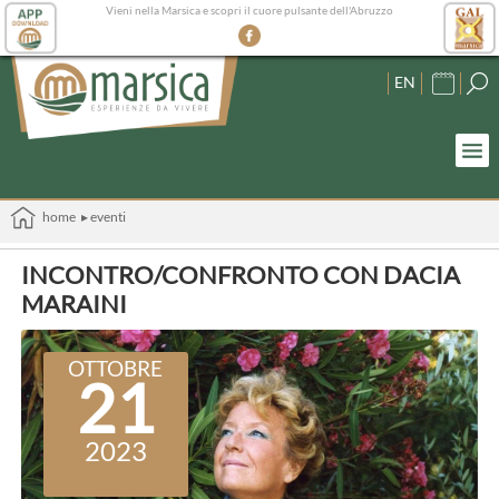
Vieni nella Marsica e scopri il cuore pulsante dell'Abruzzo
EN
home
▸ eventi
INCONTRO/CONFRONTO CON DACIA
MARAINI
OTTOBRE
21
2023