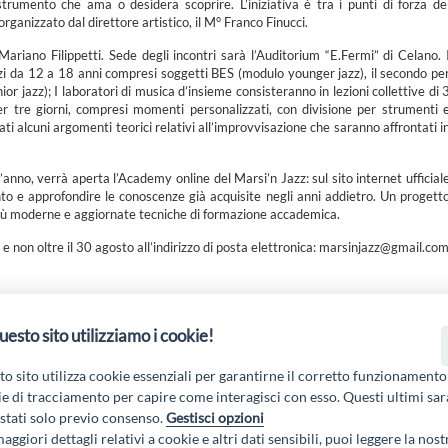
strumento che ama o desidera scoprire. L’iniziativa è tra i punti di forza de
rganizzato dal direttore artistico, il M° Franco Finucci.
riano Filippetti. Sede degli incontri sarà l’Auditorium “E.Fermi” di Celano. 
azzi da 12 a 18 anni compresi soggetti BES (modulo younger jazz), il secondo pe
 jazz); I laboratori di musica d’insieme consisteranno in lezioni collettive di 
er tre giorni, compresi momenti personalizzati, con divisione per strumenti 
ati alcuni argomenti teorici relativi all’improvvisazione che saranno affrontati i
l’anno, verrà aperta l’Academy online del Marsi’n Jazz: sul sito internet ufficial
ento e approfondire le conoscenze già acquisite negli anni addietro. Un progett
più moderne e aggiornate tecniche di formazione accademica.
o e non oltre il 30 agosto all’indirizzo di posta elettronica: marsinjazz@gmail.co
uesto sito utilizziamo i cookie!
 19 PSL La Terra dei M@rsi - Fondo FEASR; Sottomisura 19.2; Tipologia di inter
2.1.MA3.18 – Progetto “Innovazione nel turismo per i servizi e la qualità della v
o sito utilizza cookie essenziali per garantirne il corretto funzionamento
e di tracciamento per capire come interagisci con esso. Questi ultimi sa
tati solo previo consenso.
Gestisci opzioni
aggiori dettagli relativi a cookie e altri dati sensibili, puoi leggere la nost