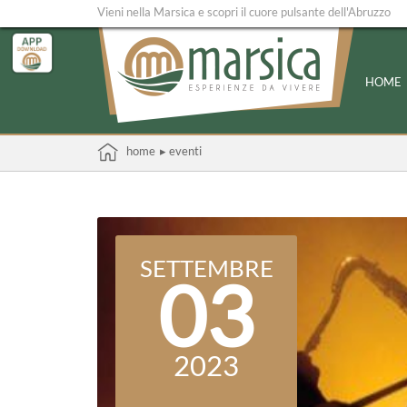
Vieni nella Marsica e scopri il cuore pulsante dell'Abruzzo
HOME
home
▸ eventi
SETTEMBRE
03
2023