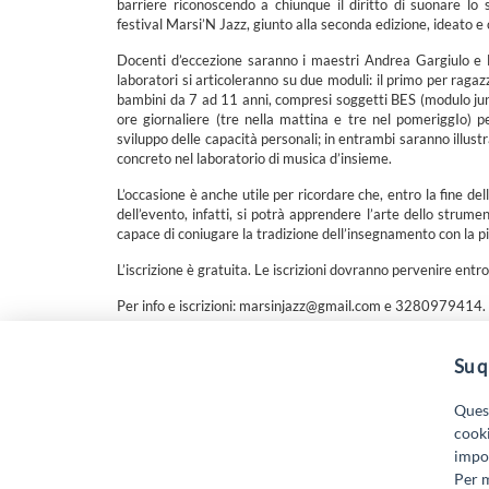
barriere riconoscendo a chiunque il diritto di suonare lo 
festival Marsi’N Jazz, giunto alla seconda edizione, ideato e o
Docenti d’eccezione saranno i maestri Andrea Gargiulo e Ma
laboratori si articoleranno su due moduli: il primo per rag
bambini da 7 ad 11 anni, compresi soggetti BES (modulo junior
ore giornaliere (tre nella mattina e tre nel pomeriggIo) p
sviluppo delle capacità personali; in entrambi saranno illustr
concreto nel laboratorio di musica d’insieme.
L’occasione è anche utile per ricordare che, entro la fine del
dell’evento, infatti, si potrà apprendere l’arte dello strum
capace di coniugare la tradizione dell’insegnamento con la 
L’iscrizione è gratuita. Le iscrizioni dovranno pervenire entr
Per info e iscrizioni: marsinjazz@gmail.com e 3280979414.
Su q
“Attività cofinanziate dal PSR 2014/2020 Abruzzo - mis.
19.
Quest
cooki
impos
Per m