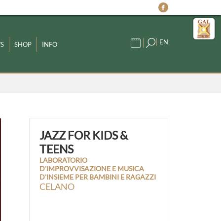
EN
S
SHOP
INFO
JAZZ FOR KIDS &
TEENS
LABORATORIO
D'IMPROVVISAZIONE E MUSICA
D'INSIEME PER BAMBINI E RAGAZZI
CELANO