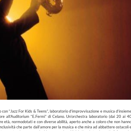
o con “Jazz For Kids & Teens”, laboratorio d’improvvisazione e musica d’insiem
re all’Auditorium “E.Fermi” di Celano. Un’orchestra laboratorio (dai 20 ai 4
e età, normodotati e con diverse abilità, aperto anche a coloro che non hann
nclusività che parte dall’amore per la musica e che mira ad abbattere ostacoli 