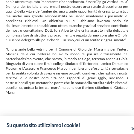
abbia ottenuto questo importante riconoscimento. Essere “Spiga Verde d’Italia”
è un grande risultato che premia il nostro essere area rurale di eccellenza per
qualità della vita e dell’ambiente, una grande opportunità di crescita turistica
ma anche una grande responsabilità nel saper mantenere i parametri di
eccellenza richiesti. Un obiettivo su cui abbiamo lavorato sodo sin
dall’insediamento e che abbiamo ottenuto anche grazie al prezioso contributo
del nostro concittadino Dott. Iori Alberto che ci ha assistito nella delicata e
complessa fase di istruttoria procedimentale seguita dal mio consigliere Onofri
Giuseppe delegato alle politiche del Turismo, cui va un sentito ringraziamento”.
“Una grande bella vetrina per il Comune di Gioia dei Marsi ma per l’intera
Marsica delle cui bellezze ho avuto modo di parlare diffusamente nel
partecipatissimo evento, che presto, in modo analogo, terremo anche a Gioia.
Ringrazio di vero cuore il mio collega Sindaco di Tortoreto, l’amico Domenico
Piccioni e l’Assessore Francesco Marconi per la grande ‘ospitalità riservataci e
per la sentita volontà di avviare insieme progetti condivisi, che leghino i nostri
territori e le nostre comunità con rapporti di gemellaggio, avviando la
costruzione di quel metaforico ponte che, in nome della ruralità e del turismo di
eccellenza, unisca la terra al mare”, ha concluso il primo cittadino di Gioia dei
Marsi.
GEMELLATE GIOIA DEI MARSI E
Su questo sito utilizziamo i cookie!
TORTORETO