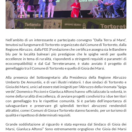
Nell’ambito di un interessante e partecipato convegno “Dalla Terra al Mare”,
tenutosi sul lungomare di Tortoreto organizzato dal Comune di Tortoreto, dalla
Regione Abruzzo, dalla FEE (Fondazione che certifica e assegna sia le Bandiere
blu per le località balneari più prestigiose che le spighe verdi per quelle
eccellenze in tema di ruralità, rispondenti a stringenti requisiti e parametri di
ecocompatibilità) e dal Gal Terreteramane, è stato avviato il progetto di
gemellaggio tra il Comune di Tortoreto e quello di Gioia dei Marsi.
Alla presenza del Sottosegretario alla Presidenza della Regione Abruzzo
Umberto De Annuntiis, e di vari illustri relatorii. I due sindaci di Tortoreto e
Gioia dei Marsi, unici ad essere stati insigniti per l’Abruzzo della rinomata “Spiga
verde”, Domenico Piccioni e Gianluca Alfonsi hanno ufficializzato la volontà, in
nome della ruralità di eccellenza, di avviare progetti condivisi tra i due territori
con gemellaggio tra le rispettive comunità. Si è parlato dell’importanza di
salvaguardare e preservare gli splendidi territori abruzzesi rendendoli
attrattivi, come i Comuni di Gioia e Tortoreto stanno facendo, per un turismo di
qualità e rispettoso di determinati requisiti.
Grande soddisfazione al riguardo è stata espressa dal Sindaco di Gioia dei
Marsi, Gianluca Alfonsi” Sono estremamente orgoglioso che Gioia dei Marsi