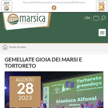
Vieni nella Marsica e scopri il cuore pulsante dell'Abruzzo
EN
home
▸ news
GEMELLATE GIOIA DEI MARSI E
TORTORETO
AGOSTO
28
2023