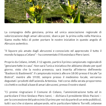
La compagnia della genziana, prima ed unica associazione regionale di
valorizzazione degli amari abruzzesi, sbarca per la prima volta nella Marsica.
Siamo molto felici di poter portare le nostre iniziative in questo angolo di
Abruzzo autentico.
“Il liquore più amato dagli abruzzesi e conosciuto ed apprezzato il tutto il
mondo fa tappa a Celano” – ha commentato il Vicesindaco Piero Ianni.
Proprio da Celano, infatti, il 12 agosto, partirà il primo campionato regionale di
“genziane fatte in casa”. Non sarà l’unica iniziativa che abbiamo ideato per quel
giorno, visto che la nostra presenza, sarà inserita all’interno dell’evento
“Bastioni & Bastimenti”. Il campionato inizierà alle ore 18:00 presso il locale “Le
Bistrot”, mentre alle 19:00, sempre presso il medesimo locale, verranno
degustati i prodotti dell’azienda Artemisia. Nel corso della serata proporremo
cicchetti e cocktail a base di amari abruzzesi, presso il nostro stand.
“Ci preme ringraziare il Comune di Celano, l’amministrazione tutta ed in
particolare il Vice Sindaco Piero Ianni, – dichiara il presidente Silvio Pacioni –
per la concessione del patrocinio (il primo per noi da parte di un ente pubblico),
tutti i soci che si stanno adoperando, ed in particolare Valerio Torrelli, celanese