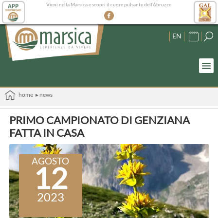
Vieni nella Marsica e scopri il cuore pulsante dell'Abruzzo
EN
home
▸ news
PRIMO CAMPIONATO DI GENZIANA
FATTA IN CASA
AGOSTO
12
2023