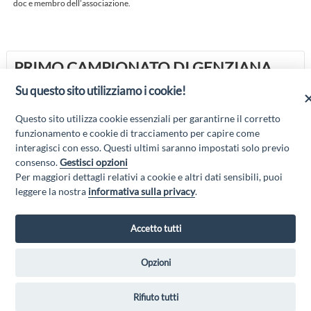
doc e membro dell’associazione.
PRIMO CAMPIONATO DI GENZIANA
FATTA IN CASA
Su questo sito utilizziamo i cookie!
LA COMPAGNIA DELLA GENZIANA SBARCA PER LA PRIMA VOLTA
NELLA MARSICA
Questo sito utilizza cookie essenziali per garantirne il corretto
CELANO
funzionamento e cookie di tracciamento per capire come
interagisci con esso. Questi ultimi saranno impostati solo previo
consenso.
Gestisci opzioni
Per maggiori dettagli relativi a cookie e altri dati sensibili, puoi
“Attività cofinanziate dal PSR 2014/2020 Abruzzo - mis. 19 PSL La Terra dei
leggere la nostra
informativa sulla privacy
.
M@rsi - Fondo FEASR; Sottomisura 19.2; Tipologia di intervento 19.2.1
“Turismo sostenibile”; Sottointervento cod. 19.2.1.MA3.18 – Progetto
“Innovazione nel turismo per i servizi e la qualità della vita”
Accetto tutti
Opzioni
GAL MARSICA Via XX Settembre, 51 - 67051 Avezzano (AQ) -
Rifiuto tutti
www.galmarsica.it