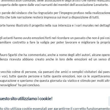
gli amministratori comunali, delle associazioni e degli artisti che hanno realizzat
operta delle opere dalle voci narranti dei membri dell’associazione Lenatorte.
e parole del sindaco che ha ringraziato per l’impegno profuso nella realizzazion
tto che tale narrazione resterà impressa sui muri a disposizione di tutti.
te hanno illustrato il progetto nella sua interezza e i vari murales nei dettagl
li astanti hanno avuto emozioni forti nel ricordare un passato che non è poi cos
miliare costretto a fare la valigia per poter lavorare e migliorare la propri
a Mauro Sgarbi che ha commentato, anche a nome degli altri autori, alcune opere
glienza ricevuta abbiano creato anche in loro delle emozioni ed un senso d
 vecchio colme di persone, sia paesani che amici o semplici visitatori dai paes
ste voci, tutte queste persone e tutte queste emozioni, non ce le aspettavamo
naugurazione e speriamo che questa giornata sia viatico e stimolo per molti altr
meravigliose” ha poi concluso.
uesto sito utilizziamo i cookie!
 19 PSL La Terra dei M@rsi - Fondo FEASR; Sottomisura 19.2; Tipologia di inter
2.1.MA3.18 – Progetto “Innovazione nel turismo per i servizi e la qualità della v
o sito utilizza cookie essenziali per garantirne il corretto funzionamento