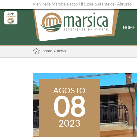
Vieni nella Marsica e scopri il cuore pulsante dell'Abruzzo
HOME
home
▸ news
AGOSTO
08
2023