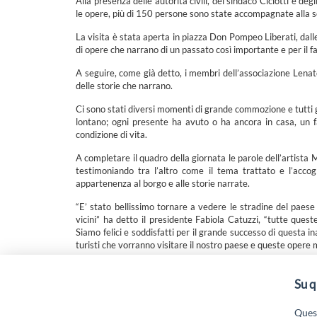
Alla presenza delle autorità civili, del sindaco Ciciotti e de
le opere, più di 150 persone sono state accompagnate alla sc
La visita è stata aperta in piazza Don Pompeo Liberati, dall
di opere che narrano di un passato così importante e per il fa
A seguire, come già detto, i membri dell’associazione Lenator
delle storie che narrano.
Ci sono stati diversi momenti di grande commozione e tutti g
lontano; ogni presente ha avuto o ha ancora in casa, un fa
condizione di vita.
A completare il quadro della giornata le parole dell’artist
testimoniando tra l’altro come il tema trattato e l’acco
appartenenza al borgo e alle storie narrate.
“E’ stato bellissimo tornare a vedere le stradine del paese
vicini” ha detto il presidente Fabiola Catuzzi, “tutte que
Siamo felici e soddisfatti per il grande successo di questa i
turisti che vorranno visitare il nostro paese e queste opere 
Su q
“Attività cofinanziate dal PSR 2014/2020 Abruzzo - mis.
19.
Quest