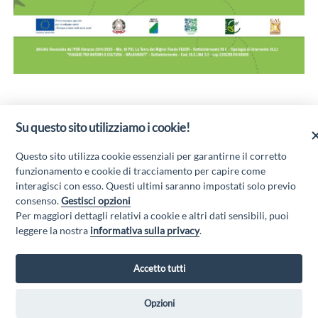
Su questo sito utilizziamo i cookie!
ORIENTEERING PER RAGAZZI
RETE SENTIERISTICA ED ATTIVITÀ OUTDOOR
Questo sito utilizza cookie essenziali per garantirne il corretto
AVEZZANO
funzionamento e cookie di tracciamento per capire come
interagisci con esso. Questi ultimi saranno impostati solo previo
consenso.
Gestisci opzioni
Per maggiori dettagli relativi a cookie e altri dati sensibili, puoi
“Attività cofinanziate dal PSR 2014/2020 Abruzzo - mis. 19 PSL La Terra dei
leggere la nostra
informativa sulla privacy
.
M@rsi - Fondo FEASR; Sottomisura 19.2; Tipologia di intervento 19.2.1
“Turismo sostenibile”; Sottointervento cod. 19.2.1.MA3.18 – Progetto
“Innovazione nel turismo per i servizi e la qualità della vita”
Accetto tutti
Opzioni