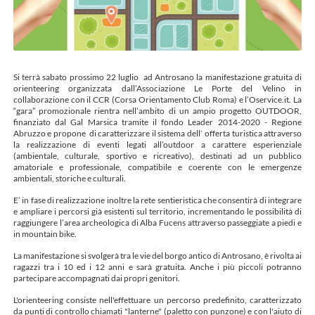
Si terrà sabato prossimo 22 luglio ad Antrosano la manifestazione gratuita di
orienteering organizzata dall’Associazione Le Porte del Velino in
collaborazione con il CCR (Corsa Orientamento Club Roma) e l’Oservice.it. La
“gara” promozionale rientra nell’ambito di un ampio progetto OUTDOOR,
finanziato dal Gal Marsica tramite il fondo Leader 2014-2020 - Regione
Abruzzo e propone di caratterizzare il sistema dell` offerta turistica attraverso
la realizzazione di eventi legati all’outdoor a carattere esperienziale
(ambientale, culturale, sportivo e ricreativo), destinati ad un pubblico
amatoriale e professionale, compatibile e coerente con le emergenze
ambientali, storiche e culturali.
E’ in fase di realizzazione inoltre la rete sentieristica che consentirà di integrare
e ampliare i percorsi già esistenti sul territorio, incrementando le possibilità di
raggiungere l’area archeologica di Alba Fucens attraverso passeggiate a piedi e
in mountain bike.
La manifestazione si svolgerà tra le vie del borgo antico di Antrosano, è rivolta ai
ragazzi tra i 10 ed i 12 anni e sarà gratuita. Anche i più piccoli potranno
partecipare accompagnati dai propri genitori.
L'orienteering consiste nell'effettuare un percorso predefinito, caratterizzato
da punti di controllo chiamati "lanterne" (paletto con punzone) e con l'aiuto di