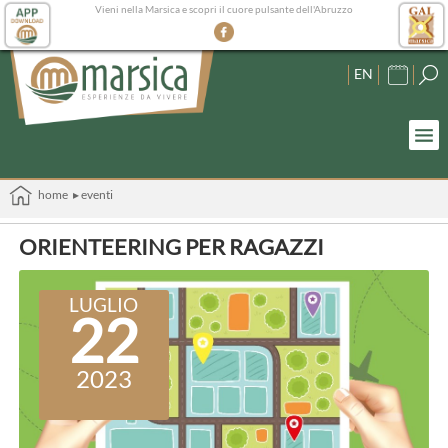
Vieni nella Marsica e scopri il cuore pulsante dell'Abruzzo
EN
home
▸ eventi
ORIENTEERING PER RAGAZZI
LUGLIO
22
2023