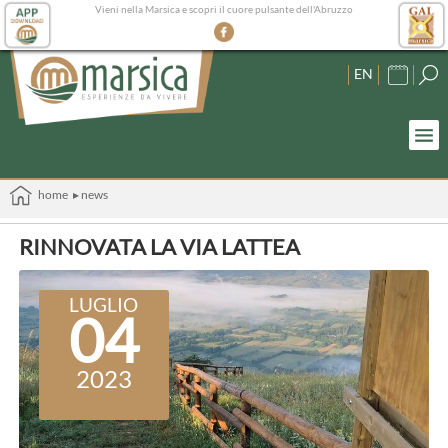
Vieni nella Marsica e scopri il cuore pulsante dell'Abruzzo
EN
home
▸ news
RINNOVATA LA VIA LATTEA
LUGLIO
04
2023