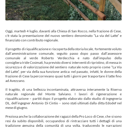
Oggi, martedì 4 luglio, davanti alla Chiesa di San Rocco, nella frazione di Cese,
c'è stata la presentazione del nuovo sentiero denominato “La via del Latte” e
finanziato con contributo regionale.
Il progetto di riqualificazione e riscoperta della storia locale, fortemente voluto
dall’amministrazione comunale, seguito passo dopo passo dall’assessore
comunale al verde Roberto Verdecchia e nato dall’impulso della
consigliera Iride Cosimati, ha previsto diversi interventi di ripristino, di messa in
sicurezza e di valorizzazione del sentiero naturale noto proprio come “La Via
del Latte”, per via della sua funzione antica: nel passato, infatti, le donne della
frazione di Cese la percorrevano quasi tutti i giorni per trasportare il latte fino
ad Avezzano.
Il tragitto, di una bellezza incontaminata, attraversa interamente la Riserva
naturale regionale del Monte Salviano. I lavori di rigenerazione e
riqualificazione – partiti dopo il progetto elaborato dallo studio di ingegneria
DL, dell’ingegner Antonio Di Cintio – sono stati ultimati dalla ditta Edodef nel
mese di giugno.
Preziosa anche la collaborazione dei ragazzi della Pro Loco di Cese, che si sono
resi da subito disponibili, occupandosi di rintracciare tutti i dettagli di una
tradizione genuina della comunità di una volta, traducendo le narrazioni