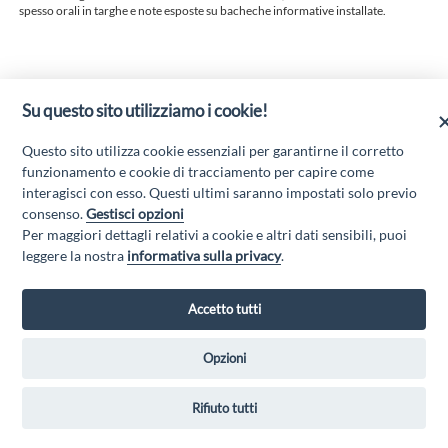
spesso orali in targhe e note esposte su bacheche informative installate.
RINNOVATA LA VIA LATTEA
Su questo sito utilizziamo i cookie!
IL SENTIERO CHE COLLEGA CESE AD AVEZZANO, PASSANDO PER
IL SALVIANO
Questo sito utilizza cookie essenziali per garantirne il corretto
AVEZZANO
funzionamento e cookie di tracciamento per capire come
interagisci con esso. Questi ultimi saranno impostati solo previo
consenso.
Gestisci opzioni
Per maggiori dettagli relativi a cookie e altri dati sensibili, puoi
“Attività cofinanziate dal PSR 2014/2020 Abruzzo - mis. 19 PSL La Terra dei
leggere la nostra
informativa sulla privacy
.
M@rsi - Fondo FEASR; Sottomisura 19.2; Tipologia di intervento 19.2.1
“Turismo sostenibile”; Sottointervento cod. 19.2.1.MA3.18 – Progetto
“Innovazione nel turismo per i servizi e la qualità della vita”
Accetto tutti
Opzioni
GAL MARSICA Via XX Settembre, 51 - 67051 Avezzano (AQ) -
Rifiuto tutti
www.galmarsica.it
Privacy Policy