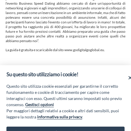
l’evento Business Speed Dating abbiamo cercato di dare un’opportunità di
networking ai giovani e agli imprenditori, organizzando una serie di colloqui di
lavoro, pensati come un’esercitazione in un ambiente informale, ma che di fatto
potevano essere una concreta possibilità di assunzione. Infatti, alcuni dei
partecipanti hanno lasciato l’evento con un’offerta di lavoro in mano! In totale,
il progetto ha raggiunto più di 400 giovani, ha migliorato le loro prospettive
future e ha fornito preziosi contatti. Abbiamo preparato una guida che passo
passo può aiutare anche altre realtà a organizzare eventi come quelli che
abbiamo pensato noi”.
La guida è gratuita e scaricabile dal sito www.godigitalgoglobal.eu.
Su questo sito utilizziamo i cookie!
GO DIGITAL GO GLOBAL
L'INIZIATIVA GIUNGE AL TERMINE
Questo sito utilizza cookie essenziali per garantirne il corretto
AVEZZANO
funzionamento e cookie di tracciamento per capire come
interagisci con esso. Questi ultimi saranno impostati solo previo
consenso.
Gestisci opzioni
Per maggiori dettagli relativi a cookie e altri dati sensibili, puoi
“Attività cofinanziate dal PSR 2014/2020 Abruzzo - mis. 19 PSL La Terra dei
leggere la nostra
informativa sulla privacy
.
M@rsi - Fondo FEASR; Sottomisura 19.2; Tipologia di intervento 19.2.1
“Turismo sostenibile”; Sottointervento cod. 19.2.1.MA3.18 – Progetto
“Innovazione nel turismo per i servizi e la qualità della vita”