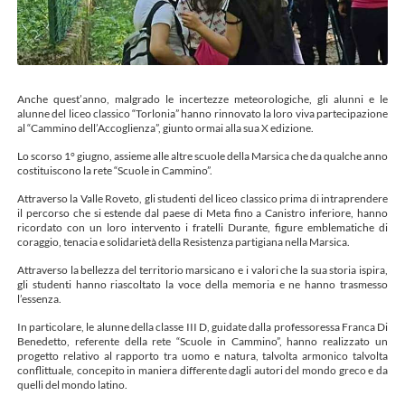
Anche quest’anno, malgrado le incertezze meteorologiche, gli alunni e le
alunne del liceo classico “Torlonia” hanno rinnovato la loro viva partecipazione
al “Cammino dell’Accoglienza”, giunto ormai alla sua X edizione.
Lo scorso 1° giugno, assieme alle altre scuole della Marsica che da qualche anno
costituiscono la rete “Scuole in Cammino”.
Attraverso la Valle Roveto, gli studenti del liceo classico prima di intraprendere
il percorso che si estende dal paese di Meta fino a Canistro inferiore, hanno
ricordato con un loro intervento i fratelli Durante, figure emblematiche di
coraggio, tenacia e solidarietà della Resistenza partigiana nella Marsica.
Attraverso la bellezza del territorio marsicano e i valori che la sua storia ispira,
gli studenti hanno riascoltato la voce della memoria e ne hanno trasmesso
l’essenza.
In particolare, le alunne della classe III D, guidate dalla professoressa Franca Di
Benedetto, referente della rete “Scuole in Cammino”, hanno realizzato un
progetto relativo al rapporto tra uomo e natura, talvolta armonico talvolta
conflittuale, concepito in maniera differente dagli autori del mondo greco e da
quelli del mondo latino.