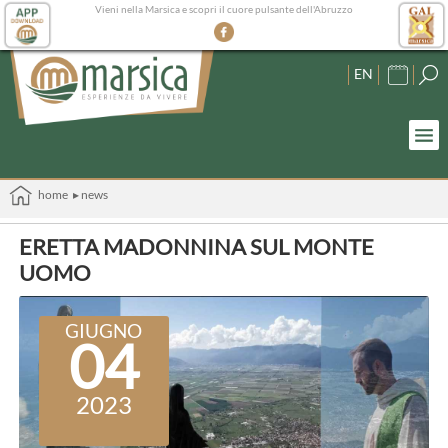
Vieni nella Marsica e scopri il cuore pulsante dell'Abruzzo
EN
home
▸ news
ERETTA MADONNINA SUL MONTE
UOMO
GIUGNO
04
2023