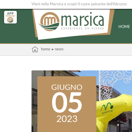
Vieni nella Marsica e scopri il cuore pulsante dell'Abruzzo
HOME
home
▸ news
GIUGNO
05
2023