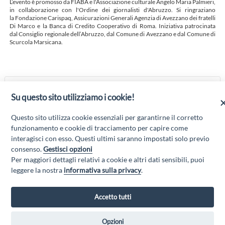
L’evento è promosso da FIABA e l'Associazione culturale Angelo Maria Palmieri,
in collaborazione con l'Ordine dei giornalisti d'Abruzzo. Si ringraziano
la Fondazione Carispaq, Assicurazioni Generali Agenzia di Avezzano dei fratelli
Di Marco e la Banca di Credito Cooperativo di Roma. Iniziativa patrocinata
dal Consiglio regionale dell’Abruzzo, dal Comune di Avezzano e dal Comune di
Scurcola Marsicana.
PREMIO GIORNALISTICO ANGELO
Su questo sito utilizziamo i cookie!
MARIA PALMIERI
I VINCITORI VERRANNO PREMIATI AD AVEZZANO
Questo sito utilizza cookie essenziali per garantirne il corretto
AVEZZANO
funzionamento e cookie di tracciamento per capire come
interagisci con esso. Questi ultimi saranno impostati solo previo
consenso.
Gestisci opzioni
Per maggiori dettagli relativi a cookie e altri dati sensibili, puoi
“Attività cofinanziate dal PSR 2014/2020 Abruzzo - mis. 19 PSL La Terra dei
leggere la nostra
informativa sulla privacy
.
M@rsi - Fondo FEASR; Sottomisura 19.2; Tipologia di intervento 19.2.1
“Turismo sostenibile”; Sottointervento cod. 19.2.1.MA3.18 – Progetto
“Innovazione nel turismo per i servizi e la qualità della vita”
Accetto tutti
Opzioni