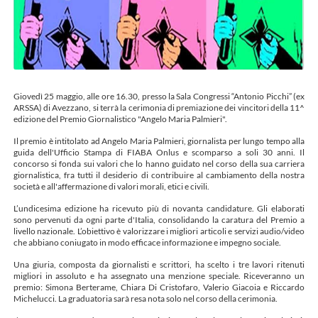
Giovedì 25 maggio, alle ore 16.30, presso la Sala Congressi “Antonio Picchi” (ex
ARSSA) di Avezzano, si terrà la cerimonia di premiazione dei vincitori della 11^
edizione del Premio Giornalistico "Angelo Maria Palmieri".
Il premio è intitolato ad Angelo Maria Palmieri, giornalista per lungo tempo alla
guida dell'Ufficio Stampa di FIABA Onlus e scomparso a soli 30 anni. Il
concorso si fonda sui valori che lo hanno guidato nel corso della sua carriera
giornalistica, fra tutti il desiderio di contribuire al cambiamento della nostra
società e all'affermazione di valori morali, etici e civili.
L’undicesima edizione ha ricevuto più di novanta candidature. Gli elaborati
sono pervenuti da ogni parte d'Italia, consolidando la caratura del Premio a
livello nazionale. L’obiettivo è valorizzare i migliori articoli e servizi audio/video
che abbiano coniugato in modo efficace informazione e impegno sociale.
Una giuria, composta da giornalisti e scrittori, ha scelto i tre lavori ritenuti
migliori in assoluto e ha assegnato una menzione speciale. Riceveranno un
premio: Simona Berterame, Chiara Di Cristofaro, Valerio Giacoia e Riccardo
Michelucci. La graduatoria sarà resa nota solo nel corso della cerimonia.