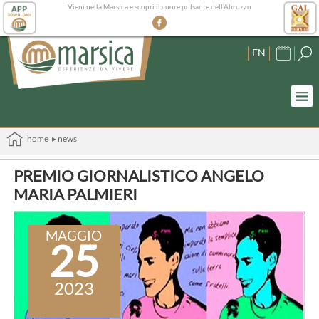
Vieni nella Marsica e scopri il cuore pulsante dell'Abruzzo
EN
home
▸ news
PREMIO GIORNALISTICO ANGELO
MARIA PALMIERI
MAGGIO
25
2023