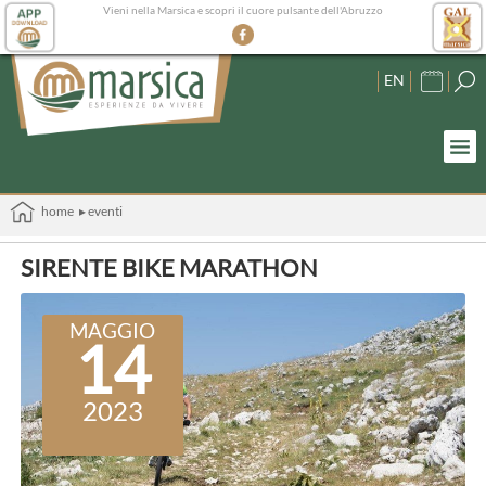
Vieni nella Marsica e scopri il cuore pulsante dell'Abruzzo
EN
home
▸ eventi
SIRENTE BIKE MARATHON
MAGGIO
14
2023