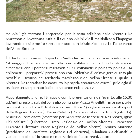
Ad Aielli già fervono i preparativi per la sesta edizione della Sirente Bike
Marathon e l’Avezzano Mtb e il Gruppo Alpini Aielli moltiplicano l’impegno
lavorando mesi e mesi a stretto contatto con le istituzioni locali e l’ente Parco
del Velino Sirente.
È la festa di una comunità, quella di Aielli, che torna a far parlare di sè domenica
14 maggio chiamando a raccolta una moltitudine di atleti che dovranno
cimentarsi con i percorsi marathon di 71 chilometri e point to point di 34
chilometri. I preparativi proseguono con l’obiettivo di coinvolgere quanto più
possibile il tessuto del territorio marsicano e del Velino-Sirente al quale la
Sirente Bike Marathon ha costruito la propria creatura ed avuto il privilegio di
ospitare un campionato italiano marathon Fci nel 2019.
Appuntamento a lunedì 8 maggio con la presentazione dell’evento, alle 15:30
ad Aielli presso la sala del consiglio comunale (Piazza Angellitti), in presenza del
primo cittadino Enzo Di Natale e anche di Mario Quaglieri (assessore allo sport
della Regione Abruzzo), Dario Cataldo (Professionista della Trek Segafredo),
Maurizio Formichetti (referente per l’Abruzzo delle corse di Rcs Sport), Igino
Chiucchiarelli (Direttore Parco Regionale del Velino Sirente), Francesco
D’Amore (Direttore Parco Regionale del Velino Sirente), Mauro Marrone
(presidente del comitato regionale Fci Abruzzo), Gianluca Colabianchi e
Gaetano Iacobucci in rappresentanza del comitato organizzatore.