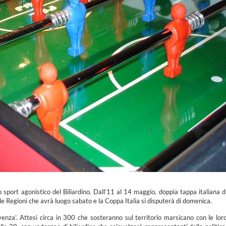
o sport agonistico del Biliardino. Dall’11 al 14 maggio, doppia tappa italiana d
le Regioni che avrà luogo sabato e la Coppa Italia si disputerà di domenica.
ivenza’. Attesi circa in 300 che sosteranno sul territorio marsicano con le lor