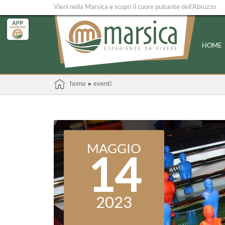
Vieni nella Marsica e scopri il cuore pulsante dell'Abruzzo
HOME
home
▸ eventi
MAGGIO
14
2023