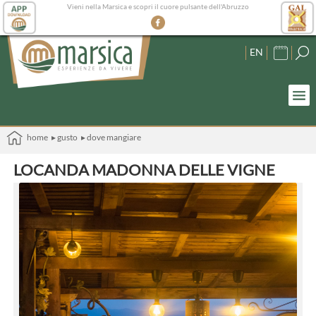
Vieni nella Marsica e scopri il cuore pulsante dell'Abruzzo
EN
home
▸ gusto
▸ dove mangiare
LOCANDA MADONNA DELLE VIGNE