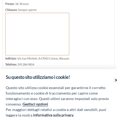
Prezzo:
18-30 euro
Chiusura:
Sempre aperto
Indirizzo:
Via San Michele, 8 67043 Celano, Abruzzo
Telefono:
393 284 9854
E-mail:
info@madonnadellevigne.com
Su questo sito utilizziamo i cookie!
Sito web:
www.madonnadellevigne.com/home.html
Questo sito utilizza cookie essenziali per garantirne il corretto
funzionamento e cookie di tracciamento per capire come
interagisci con esso. Questi ultimi saranno impostati solo previo
consenso.
Gestisci opzioni
Per maggiori dettagli relativi a cookie e altri dati sensibili, puoi
“Attività cofinanziate dal PSR 2014/2020 Abruzzo - mis. 19 PSL La Terra dei
leggere la nostra
informativa sulla privacy
.