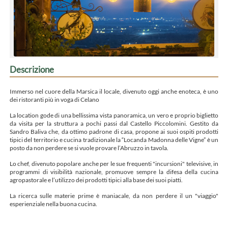
Descrizione
Immerso nel cuore della Marsica il locale, divenuto oggi anche enoteca, è uno
dei ristoranti più in voga di Celano
La location gode di una bellissima vista panoramica, un vero e proprio biglietto
da visita per la struttura a pochi passi dal Castello Piccolomini. Gestito da
Sandro Baliva che, da ottimo padrone di casa, propone ai suoi ospiti prodotti
tipici del territorio e cucina tradizionale la “Locanda Madonna delle Vigne” è un
posto da non perdere se si vuole provare l’Abruzzo in tavola.
Lo chef, divenuto popolare anche per le sue frequenti "incursioni" televisive, in
programmi di visibilità nazionale, promuove sempre la difesa della cucina
agropastorale e l’utilizzo dei prodotti tipici alla base dei suoi piatti.
La ricerca sulle materie prime è maniacale, da non perdere il un "viaggio"
esperienziale nella buona cucina.