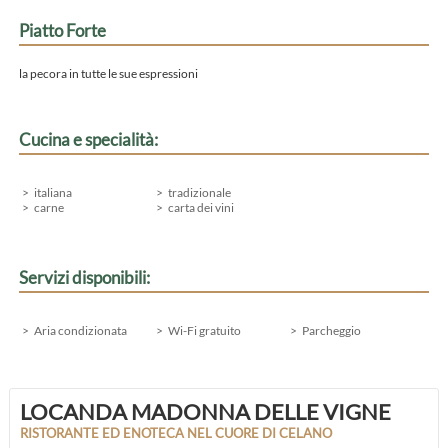
Piatto Forte
la pecora in tutte le sue espressioni
Cucina e specialità:
italiana
tradizionale
carne
carta dei vini
Servizi disponibili:
Aria condizionata
Wi-Fi gratuito
Parcheggio
LOCANDA MADONNA DELLE VIGNE
RISTORANTE ED ENOTECA NEL CUORE DI CELANO