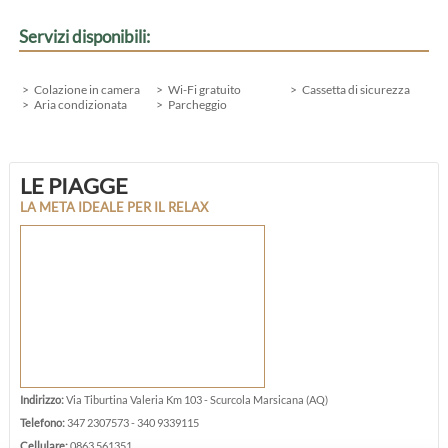
Servizi disponibili:
Colazione in camera
Wi-Fi gratuito
Cassetta di sicurezza
Aria condizionata
Parcheggio
LE PIAGGE
LA META IDEALE PER IL RELAX
Indirizzo:
Via Tiburtina Valeria Km 103 - Scurcola Marsicana (AQ)
Telefono:
347 2307573 - 340 9339115
Cellulare:
0863 561351