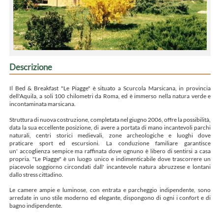
Descrizione
Il Bed & Breakfast "Le Piagge" è situato a Scurcola Marsicana, in provincia
dell'Aquila, a soli 100 chilometri da Roma, ed è immerso nella natura verde e
incontaminata marsicana.
Struttura di nuova costruzione, completata nel giugno 2006, offre la possibilità,
data la sua eccellente posizione, di avere a portata di mano incantevoli parchi
naturali, centri storici medievali, zone archeologiche e luoghi dove
praticare sport ed escursioni. La conduzione familiare garantisce
un' accoglienza sempice ma raffinata dove ognuno è libero di sentirsi a casa
propria. "Le Piagge" è un luogo unico e indimenticabile dove trascorrere un
piacevole soggiorno circondati dall' incantevole natura abruzzese e lontani
dallo stress cittadino.
Le camere ampie e luminose, con entrata e parcheggio indipendente, sono
arredate in uno stile moderno ed elegante, dispongono di ogni i confort e di
bagno indipendente.