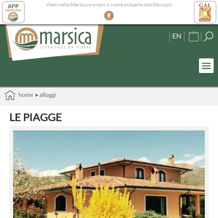
Vieni nella Marsica e scopri il cuore pulsante dell'Abruzzo
EN
home
▸ alloggi
LE PIAGGE