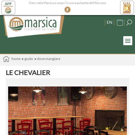
Vieni nella Marsica e scopri il cuore pulsante dell'Abruzzo
EN
home
▸ gusto
▸ dove mangiare
LE CHEVALIER