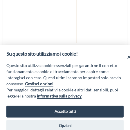
Indirizzo:
Via Genserico Fontana 67051 Avezzano AQ
Su questo sito utilizziamo i cookie!
Telefono:
329 6477915
Questo sito utilizza cookie essenziali per garantirne il corretto
funzionamento e cookie di tracciamento per capire come
interagisci con esso. Questi ultimi saranno impostati solo previo
consenso.
Gestisci opzioni
Per maggiori dettagli relativi a cookie e altri dati sensibili, puoi
“Attività cofinanziate dal PSR 2014/2020 Abruzzo - mis. 19 PSL La Terra dei
leggere la nostra
informativa sulla privacy
.
M@rsi - Fondo FEASR; Sottomisura 19.2; Tipologia di intervento 19.2.1
“Turismo sostenibile”; Sottointervento cod. 19.2.1.MA3.18 – Progetto
“Innovazione nel turismo per i servizi e la qualità della vita”
Accetto tutti
Opzioni