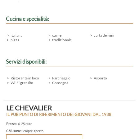
Cucina e specialità:
italiana
carne
carta dei vini
pizza
tradizionale
Servizi disponibili:
Ristorante in loco
Parcheggio
Asporto
Wi-Fi gratuito
Consegna
LE CHEVALIER
IL PUB PUNTO DI RIFERIMENTO DEI GIOVANI DAL 1938
Prezzo:
6-25 euro
Chiusura:
Sempre aperto