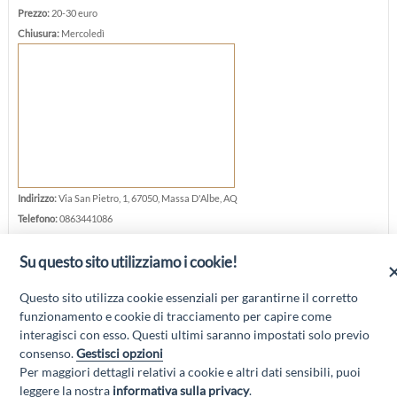
Prezzo:
20-30 euro
Chiusura:
Mercoledì
Indirizzo:
Via San Pietro, 1, 67050, Massa D'Albe, AQ
Telefono:
0863441086
E-mail:
leantichemura@live.it
Su questo sito utilizziamo i cookie!
Sito web:
www.ristorantepizzeria.avezzano.aq.it
Questo sito utilizza cookie essenziali per garantirne il corretto
funzionamento e cookie di tracciamento per capire come
interagisci con esso. Questi ultimi saranno impostati solo previo
consenso.
Gestisci opzioni
Per maggiori dettagli relativi a cookie e altri dati sensibili, puoi
“Attività cofinanziate dal PSR 2014/2020 Abruzzo - mis. 19 PSL La Terra dei
leggere la nostra
informativa sulla privacy
.