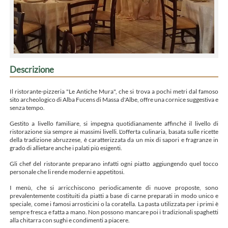
Descrizione
Il ristorante-pizzeria "Le Antiche Mura", che si trova a pochi metri dal famoso
sito archeologico di Alba Fucens di Massa d'Albe, offre una cornice suggestiva e
senza tempo.
Gestito a livello familiare, si impegna quotidianamente affinché il livello di
ristorazione sia sempre ai massimi livelli. L'offerta culinaria, basata sulle ricette
della tradizione abruzzese, è caratterizzata da un mix di sapori e fragranze in
grado di allietare anche i palati più esigenti.
Gli chef del ristorante preparano infatti ogni piatto aggiungendo quel tocco
personale che li rende moderni e appetitosi.
I menù, che si arricchiscono periodicamente di nuove proposte, sono
prevalentemente costituiti da piatti a base di carne preparati in modo unico e
speciale, come i famosi arrosticini o la coratella. La pasta utilizzata per i primi è
sempre fresca e fatta a mano. Non possono mancare poi i tradizionali spaghetti
alla chitarra con sughi e condimenti a piacere.