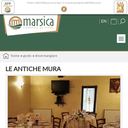
Vieni nella Marsica e scopri il cuore pulsante dell'Abruzzo
EN
home
▸ gusto
▸ dove mangiare
LE ANTICHE MURA