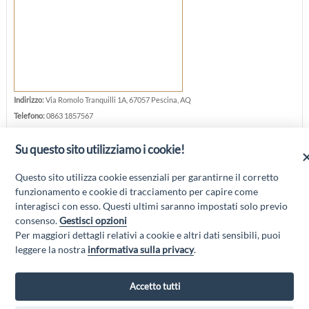
Indirizzo:
Via Romolo Tranquilli 1A, 67057 Pescina, AQ
Telefono:
0863 1857567
Cellulare:
338 1001833
Su questo sito utilizziamo i cookie!
E-mail:
emilianagismondi@libero.it
Questo sito utilizza cookie essenziali per garantirne il corretto
funzionamento e cookie di tracciamento per capire come
interagisci con esso. Questi ultimi saranno impostati solo previo
consenso.
Gestisci opzioni
Per maggiori dettagli relativi a cookie e altri dati sensibili, puoi
“Attività cofinanziate dal PSR 2014/2020 Abruzzo - mis. 19 PSL La Terra dei
leggere la nostra
informativa sulla privacy
.
M@rsi - Fondo FEASR; Sottomisura 19.2; Tipologia di intervento 19.2.1
“Turismo sostenibile”; Sottointervento cod. 19.2.1.MA3.18 – Progetto
“Innovazione nel turismo per i servizi e la qualità della vita”
Accetto tutti