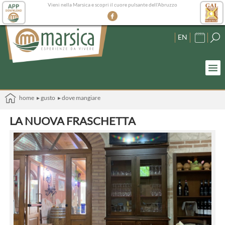
Vieni nella Marsica e scopri il cuore pulsante dell'Abruzzo
EN
home
▸ gusto
▸ dove mangiare
LA NUOVA FRASCHETTA