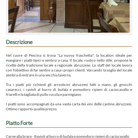
Descrizione
Nel cuore di Pescina si trova "La nuova fraschetta", la location ideale per
mangiare i piatti tipici e sentirsi a casa. Il locale, rustico nello stile, propone le
ricette della tradizione locale e regionale abruzzese. Lo staff del locale lavora
con l'obiettivo di far sentire a casa i propri clienti. Varcando la soglia del locale
sembra di entrare in una vecchia taverna.
Tra i piatti più richiesti gli arrosticini abruzzesi fatti a mano, gli gnocchi
casarecci, i ravioli al burro di bufala e pomodoro ripieni di caciocavallo e
friarelli e la tagliata di pollo rucola e parmigiano.
I piatti sono accompagnati da una vasta carta dei vini delle cantine abruzzesi.
Ottimo rapporto qualità prezzo.
Piatto Forte
Carne alla brace - Ravioli al burro di bufala e pomodoro ripieni di caciocavallo