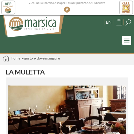
Vieni nella Marsica e scopri il cuore pulsante dell'Abruzzo
EN
home
▸ gusto
▸ dove mangiare
LA MULETTA