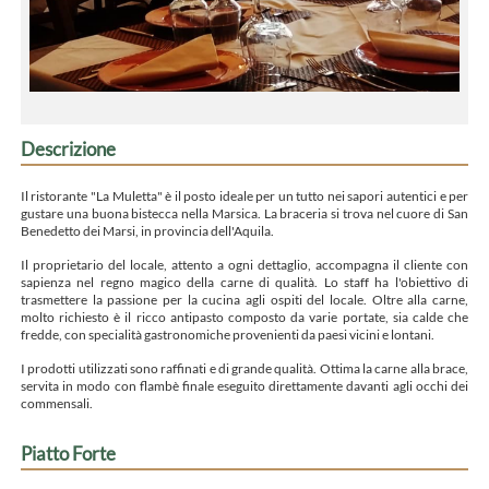
Descrizione
Il ristorante "La Muletta" è il posto ideale per un tutto nei sapori autentici e per
gustare una buona bistecca nella Marsica. La braceria si trova nel cuore di San
Benedetto dei Marsi, in provincia dell'Aquila.
Il proprietario del locale, attento a ogni dettaglio, accompagna il cliente con
sapienza nel regno magico della carne di qualità. Lo staff ha l'obiettivo di
trasmettere la passione per la cucina agli ospiti del locale. Oltre alla carne,
molto richiesto è il ricco antipasto composto da varie portate, sia calde che
fredde, con specialità gastronomiche provenienti da paesi vicini e lontani.
I prodotti utilizzati sono raffinati e di grande qualità. Ottima la carne alla brace,
servita in modo con flambè finale eseguito direttamente davanti agli occhi dei
commensali.
Piatto Forte