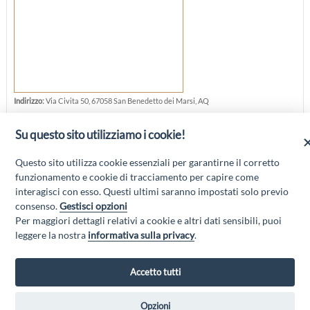
Indirizzo:
Via Civita 50, 67058 San Benedetto dei Marsi, AQ
Telefono:
0863 867886
Su questo sito utilizziamo i cookie!
Cellulare:
333 2080332
Questo sito utilizza cookie essenziali per garantirne il corretto
funzionamento e cookie di tracciamento per capire come
interagisci con esso. Questi ultimi saranno impostati solo previo
consenso.
Gestisci opzioni
Per maggiori dettagli relativi a cookie e altri dati sensibili, puoi
“Attività cofinanziate dal PSR 2014/2020 Abruzzo - mis. 19 PSL La Terra dei
leggere la nostra
informativa sulla privacy
.
M@rsi - Fondo FEASR; Sottomisura 19.2; Tipologia di intervento 19.2.1
“Turismo sostenibile”; Sottointervento cod. 19.2.1.MA3.18 – Progetto
“Innovazione nel turismo per i servizi e la qualità della vita”
Accetto tutti
Opzioni