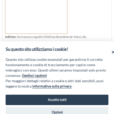
Indirizzo:
Via francesco ippoliti 67058 San Benedetto de' Marsi, AQ
Telefono:
348 4722378
Su questo sito utilizziamo i cookie!
Cellulare:
0863 1944131
Questo sito utilizza cookie essenziali per garantirne il corretto
funzionamento e cookie di tracciamento per capire come
interagisci con esso. Questi ultimi saranno impostati solo previo
consenso.
Gestisci opzioni
Per maggiori dettagli relativi a cookie e altri dati sensibili, puoi
“Attività cofinanziate dal PSR 2014/2020 Abruzzo - mis. 19 PSL La Terra dei
leggere la nostra
informativa sulla privacy
.
M@rsi - Fondo FEASR; Sottomisura 19.2; Tipologia di intervento 19.2.1
“Turismo sostenibile”; Sottointervento cod. 19.2.1.MA3.18 – Progetto
“Innovazione nel turismo per i servizi e la qualità della vita”
Accetto tutti
Opzioni