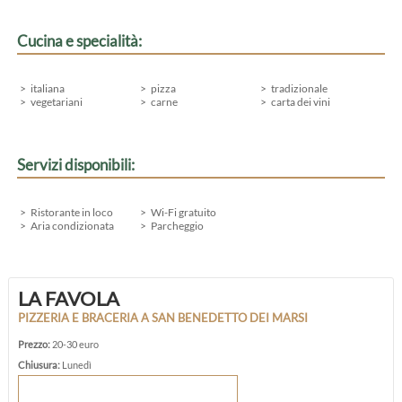
Cucina e specialità:
italiana
pizza
tradizionale
vegetariani
carne
carta dei vini
Servizi disponibili:
Ristorante in loco
Wi-Fi gratuito
Aria condizionata
Parcheggio
LA FAVOLA
PIZZERIA E BRACERIA A SAN BENEDETTO DEI MARSI
Prezzo:
20-30 euro
Chiusura:
Lunedì