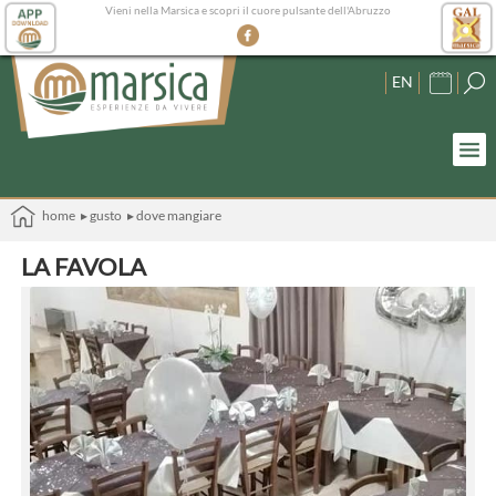
Vieni nella Marsica e scopri il cuore pulsante dell'Abruzzo
EN
home
▸ gusto
▸ dove mangiare
LA FAVOLA