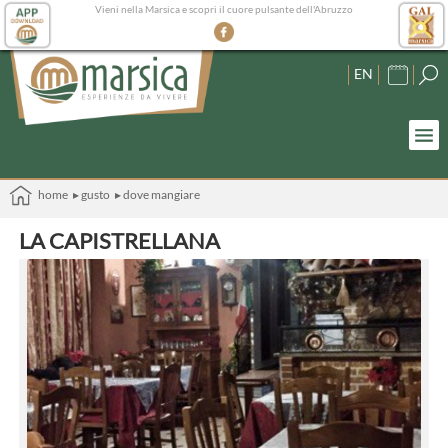
Vieni nella Marsica e scopri il cuore pulsante dell'Abruzzo
EN
home
▸ gusto
▸ dove mangiare
LA CAPISTRELLANA