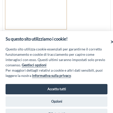
Via Roma 96, 67053, Capistrello, AQ
Su questo sito utilizziamo i cookie!
Telefono:
0863 530895
Questo sito utilizza cookie essenziali per garantirne il corretto
funzionamento e cookie di tracciamento per capire come
interagisci con esso. Questi ultimi saranno impostati solo previo
consenso.
Gestisci opzioni
Per maggiori dettagli relativi a cookie e altri dati sensibili, puoi
“Attività cofinanziate dal PSR 2014/2020 Abruzzo - mis. 19 PSL La Terra dei
leggere la nostra
informativa sulla privacy
.
M@rsi - Fondo FEASR; Sottomisura 19.2; Tipologia di intervento 19.2.1
“Turismo sostenibile”; Sottointervento cod. 19.2.1.MA3.18 – Progetto
“Innovazione nel turismo per i servizi e la qualità della vita”
Accetto tutti
Opzioni
GAL MARSICA Via XX Settembre, 51 - 67051 Avezzano (AQ) -