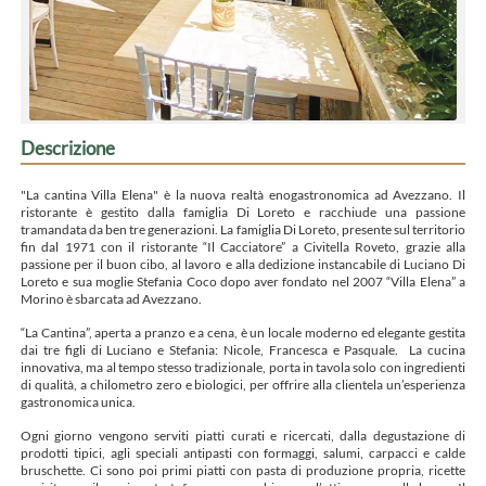
Descrizione
"La cantina Villa Elena" è la nuova realtà enogastronomica ad Avezzano. Il
ristorante è gestito dalla famiglia Di Loreto e racchiude una passione
tramandata da ben tre generazioni. La famiglia Di Loreto, presente sul territorio
fin dal 1971 con il ristorante “Il Cacciatore” a Civitella Roveto, grazie alla
passione per il buon cibo, al lavoro e alla dedizione instancabile di Luciano Di
Loreto e sua moglie Stefania Coco dopo aver fondato nel 2007 “Villa Elena” a
Morino è sbarcata ad Avezzano.
“La Cantina”, aperta a pranzo e a cena, è un locale moderno ed elegante gestita
dai tre figli di Luciano e Stefania: Nicole, Francesca e Pasquale. La cucina
innovativa, ma al tempo stesso tradizionale, porta in tavola solo con ingredienti
di qualità, a chilometro zero e biologici, per offrire alla clientela un’esperienza
gastronomica unica.
Ogni giorno vengono serviti piatti curati e ricercati, dalla degustazione di
prodotti tipici, agli speciali antipasti con formaggi, salumi, carpacci e calde
bruschette. Ci sono poi primi piatti con pasta di produzione propria, ricette