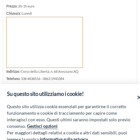
Prezzo:
20-35 euro
Chiusura:
Lunedì
Indirizzo:
Corso della Libertà, n. 68 Avezzano AQ
Telefono:
338 4838556 - 0863 1940384
Cellulare:
366 9445288
Su questo sito utilizziamo i cookie!
Sito web:
lacantinavillaelena.it
Questo sito utilizza cookie essenziali per garantirne il corretto
funzionamento e cookie di tracciamento per capire come
interagisci con esso. Questi ultimi saranno impostati solo previo
consenso.
Gestisci opzioni
Per maggiori dettagli relativi a cookie e altri dati sensibili, puoi
“Attività cofinanziate dal PSR 2014/2020 Abruzzo - mis. 19 PSL La Terra dei
leggere la nostra
informativa sulla privacy
.