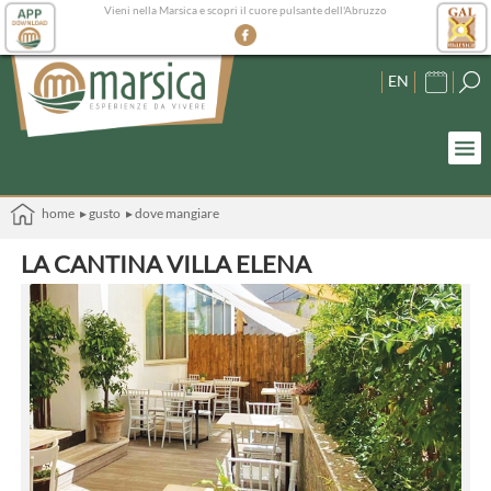
Vieni nella Marsica e scopri il cuore pulsante dell'Abruzzo
EN
home
▸ gusto
▸ dove mangiare
LA CANTINA VILLA ELENA