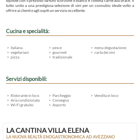
squisite con il prezioso tartufo scorzone o bianco e l’ottima carne alla brace. Il
tutto unito a una prestigiosa selezione di vini per un connubio ideale volto a
offrire ai clienti e agli ospiti un servizio eccellente.
Cucina e specialità:
italiana
pesce
menu degustazione
vegetariani
gourmet
carta dei vini
pizza
tradizionale
Servizi disponibili:
Ristorante in loco
Parcheggio
Vendita in loco
Aria condizionata
Consegna
Wi-Fi gratuito
Asporto
LA CANTINA VILLA ELENA
LA NUOVA REALTÀ ENOGASTRONOMICA AD AVEZZANO