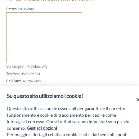
Prezzo:
20-35 euro
Via Margine, 15, Celano AQ
Telefono:
0863 791554
Cellulare:
328 9672181
E-mail:
info@ilrifugio.abruzzo.it
Su questo sito utilizziamo i cookie!
Sito web:
ilrifugio.abruzzo.it
Questo sito utilizza cookie essenziali per garantirne il corretto
funzionamento e cookie di tracciamento per capire come
interagisci con esso. Questi ultimi saranno impostati solo previo
consenso.
Gestisci opzioni
Per maggiori dettagli relativi a cookie e altri dati sensibili, puoi