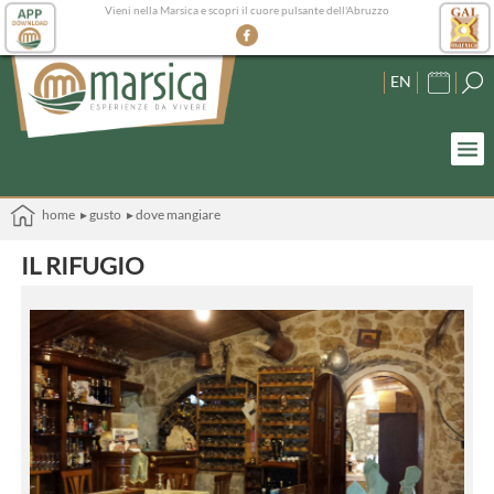
Vieni nella Marsica e scopri il cuore pulsante dell'Abruzzo
EN
home
▸ gusto
▸ dove mangiare
IL RIFUGIO