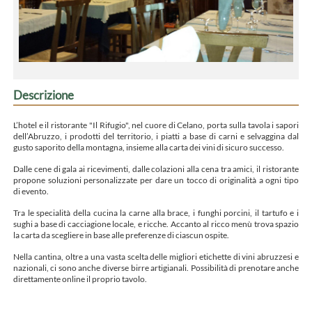
Descrizione
L’hotel e il ristorante "Il Rifugio", nel cuore di Celano, porta sulla tavola i sapori
dell’Abruzzo, i prodotti del territorio, i piatti a base di carni e selvaggina dal
gusto saporito della montagna, insieme alla carta dei vini di sicuro successo.
Dalle cene di gala ai ricevimenti, dalle colazioni alla cena tra amici, il ristorante
propone soluzioni personalizzate per dare un tocco di originalità a ogni tipo
di evento.
Tra le specialità della cucina la carne alla brace, i funghi porcini, il tartufo e i
sughi a base di cacciagione locale, e ricche. Accanto al ricco menù trova spazio
la carta da scegliere in base alle preferenze di ciascun ospite.
Nella cantina, oltre a una vasta scelta delle migliori etichette di vini abruzzesi e
nazionali, ci sono anche diverse birre artigianali. Possibilità di prenotare anche
direttamente online il proprio tavolo.