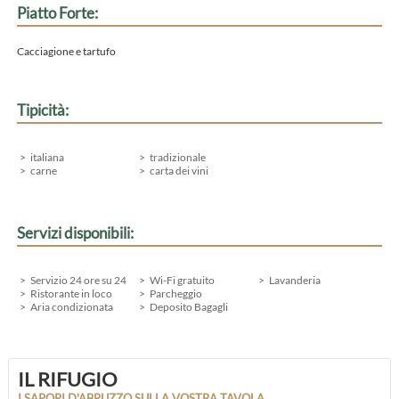
Piatto Forte:
Cacciagione e tartufo
Tipicità:
italiana
tradizionale
carne
carta dei vini
Servizi disponibili:
Servizio 24 ore su 24
Wi-Fi gratuito
Lavanderia
Ristorante in loco
Parcheggio
Aria condizionata
Deposito Bagagli
IL RIFUGIO
I SAPORI D'ABRUZZO SULLA VOSTRA TAVOLA