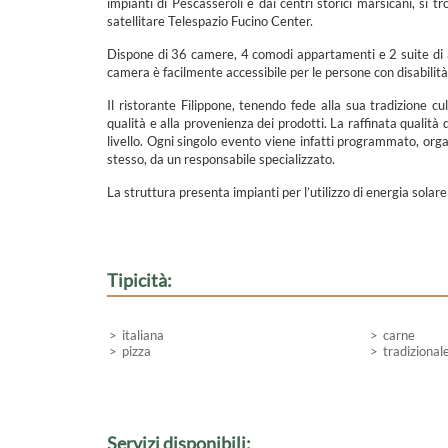
impianti di Pescasseroli e dai centri storici marsicani, si t
satellitare Telespazio Fucino Center.
Dispone di 36 camere, 4 comodi appartamenti e 2 suite di al
camera è facilmente accessibile per le persone con disabilit
Il ristorante Filippone, tenendo fede alla sua tradizione c
qualità e alla provenienza dei prodotti. La raffinata qualità 
livello. Ogni singolo evento viene infatti programmato, orga
stesso, da un responsabile specializzato.
La struttura presenta impianti per l’utilizzo di energia solare 
Tipicità:
italiana
carne
pizza
tradizional
Servizi disponibili: