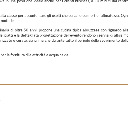
rova in una posizione ideale anche per i clienti business, a 10 minuti dal centr
ta classe per accontentare gli ospiti che cercano comfort e raffinatezza. Ogn
à motorie.
ulinaria di oltre 50 anni, propone una cucina tipica abruzzese con riguardo all
dei piatti e la dettagliata progettazione dell’evento rendono i servizi di altissim
nizzato e curato, sia prima che durante tutto il periodo dello svolgimento dell
per la fornitura di elettricità e acqua calda.
e