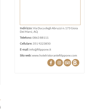
Indirizzo:
Via Duca degli Abruzzi n.173 Gioia
Dei Marsi, AQ
Telefono:
0863 88111
Cellulare:
351 9223850
E-mail:
info@filippone.it
Sito web:
www.hotelristorantefilippone.com
i