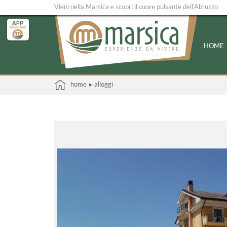
Vieni nella Marsica e scopri il cuore pulsante dell'Abruzzo
HOME
home
▸ alloggi