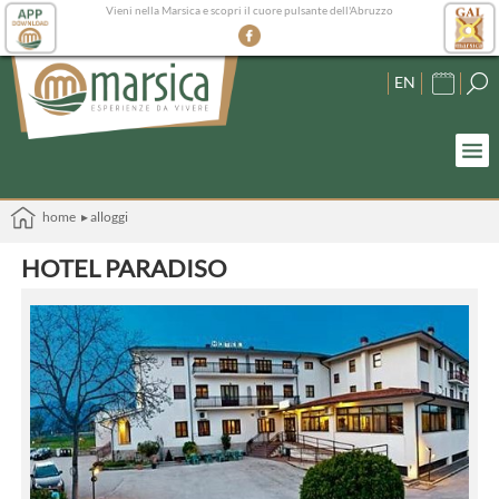
Vieni nella Marsica e scopri il cuore pulsante dell'Abruzzo
EN
home
▸ alloggi
HOTEL PARADISO