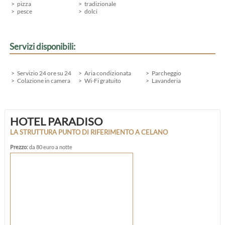
pizza
tradizionale
pesce
dolci
Servizi disponibili:
Servizio 24 ore su 24
Aria condizionata
Parcheggio
Colazione in camera
Wi-Fi gratuito
Lavanderia
HOTEL PARADISO
LA STRUTTURA PUNTO DI RIFERIMENTO A CELANO
Prezzo:
da 80 euro a notte