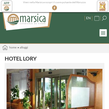
Vieni nella Marsica e scopri il cuore pulsante dell'Abruzzo
EN
home
▸ alloggi
HOTEL LORY