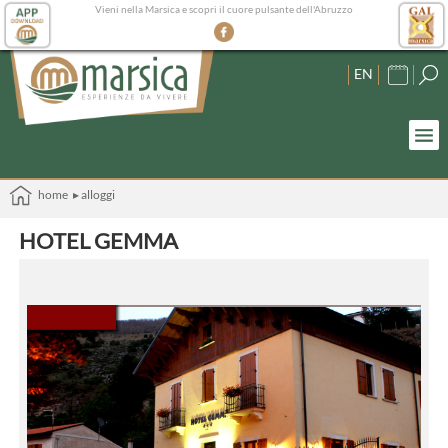
Vieni nella Marsica e scopri il cuore pulsante dell'Abruzzo
EN
home
▸ alloggi
HOTEL GEMMA