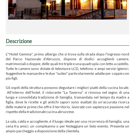
Descrizione
L’"Hotel Gemma", primo albergo che si trova sulla strada dopo l’ingresso nord
del Parco Nazionale d’Abruzzo, dispone di dodici accoglienti camere,
matrimoniali o doppie, delle quali tre triple e una quadrupla con letto a castello.
Tutte le camere sono dotate di televisore LCD, telefono e ampi servizi igienici.
Suggestive le mansarde e le due "suites" particolarmente adatte per coppie con
più figli.
Gli ospiti della struttura possono degustare i migliori piatti della cucina locale.
All'interno dell'hotel, il ristorante "La Taverna" si rinnova nel segno di una
lunga e consolidata tradizione di famiglia, tramandata nel tempo da madre a
figlia, dove le ricette e gli antichi sapori sono esaltati da un'accurata ricerca
delle materie prime che offre il territorio, lavorate con sapienza e passione nel
rispetto della tradizionale cucina abruzzese.
La sala, calda e accogliente, è il luogo ideale per una ricorrenza di famiglia, una
cena fra amici, un compleanno o per festeggiare un lieto evento. Presente un
ampio parcheggio a disposizione della clientela.