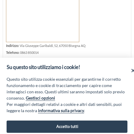
Indirizzo:
Via Giuseppe Garibaldi, 52, 67050 Bisegna AQ
Telefono:
0863 850014
E-mail:
hotelgemma@gmail.com
Su questo sito utilizziamo i cookie!
Sito web:
www.hotel-gemma.it/sito/index.html
Questo sito utilizza cookie essenziali per garantirne il corretto
funzionamento e cookie di tracciamento per capire come
interagisci con esso. Questi ultimi saranno impostati solo previo
consenso.
Gestisci opzioni
Per maggiori dettagli relativi a cookie e altri dati sensibili, puoi
“Attività cofinanziate dal PSR 2014/2020 Abruzzo - mis. 19 PSL La Terra dei
leggere la nostra
informativa sulla privacy
.
M@rsi - Fondo FEASR; Sottomisura 19.2; Tipologia di intervento 19.2.1
“Turismo sostenibile”; Sottointervento cod. 19.2.1.MA3.18 – Progetto
“Innovazione nel turismo per i servizi e la qualità della vita”
Accetto tutti