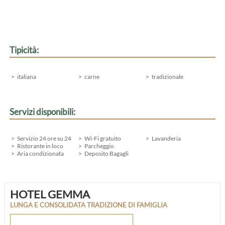
Tipicità:
italiana
carne
tradizionale
Servizi disponibili:
Servizio 24 ore su 24
Wi-Fi gratuito
Lavanderia
Ristorante in loco
Parcheggio
Aria condizionata
Deposito Bagagli
HOTEL GEMMA
LUNGA E CONSOLIDATA TRADIZIONE DI FAMIGLIA