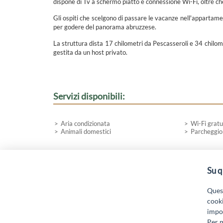
dispone di Tv a schermo piatto e connessione Wi-Fi, oltre c
Gli ospiti che scelgono di passare le vacanze nell'appartame
per godere del panorama abruzzese.
La struttura dista 17 chilometri da Pescasseroli e 34 chilome
gestita da un host privato.
Servizi disponibili:
Aria condizionata
Wi-Fi gratu
Animali domestici
Parcheggio
Su q
“Attività cofinanziate dal PSR 2014/2020 Abruzzo - mis.
19.
Quest
cooki
impos
Per m