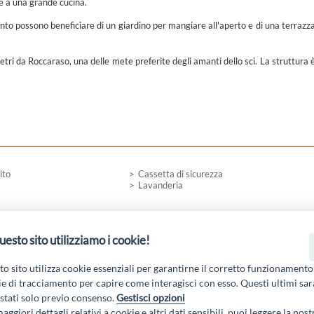
he a una grande cucina.
nto possono beneficiare di un giardino per mangiare all'aperto e di una terrazz
tri da Roccaraso, una delle mete preferite degli amanti dello sci. La struttura 
ito
Cassetta di sicurezza
Lavanderia
uesto sito utilizziamo i cookie!
 19 PSL La Terra dei M@rsi - Fondo FEASR; Sottomisura 19.2; Tipologia di inter
2.1.MA3.18 – Progetto “Innovazione nel turismo per i servizi e la qualità della v
o sito utilizza cookie essenziali per garantirne il corretto funzionamento
e di tracciamento per capire come interagisci con esso. Questi ultimi sa
tati solo previo consenso.
Gestisci opzioni
aggiori dettagli relativi a cookie e altri dati sensibili, puoi leggere la nost