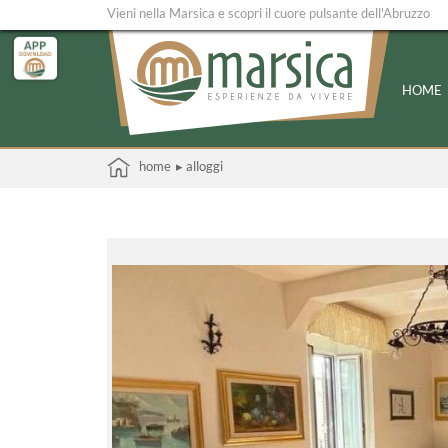
Vieni nella Marsica e scopri il cuore pulsante dell'Abruzzo
HOME
home
▸ alloggi